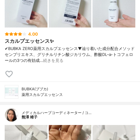
4.00
スカルプエッセンス✨
✔︎BUBKA ZERO薬用スカルプエッセンス▼辿り着いた成分配合メソッド
センブリエキス、グリチルリチン酸ジカリウム、酢酸DL-α-トコフェロ
ールの3つの有効成…
続きを見る
BUBKA(ブブカ)
薬用スカルプエッセンス
メディカルハーブコーディネーター / コ…
熊澤 靖子