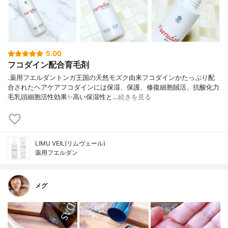
5.00
フコダイン配合育毛剤
.薬用フエルダントンガ王国の天然モズク由来フコダインかたっぷり配
合されたヘアケアフコダインには保湿、保護、修復細胞賊活、抗酸化力
毛乳頭細胞活性効果✨高い保湿性と…
続きを見る
LIMU VEIL(リムヴェール)
薬用フエルダン
メグ