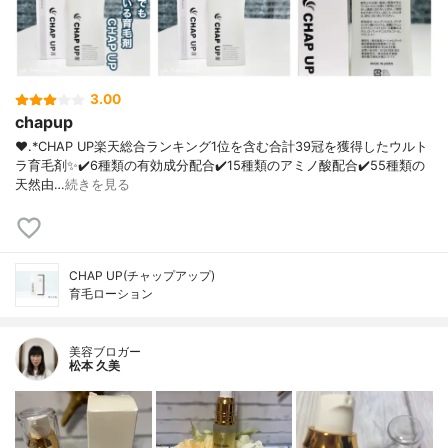
3.00
chapup
❤︎.*CHAP UP⁡楽天総合ランキング1位を含む合計39冠を獲得したウルト
ラ育毛剤✨⁡✔️6種類の有効成分配合✔️15種類のアミノ酸配合✔️55種類の
天然由…
続きを見る
CHAP UP(チャップアップ)
育毛ローション
美容ブロガー
松本 久美