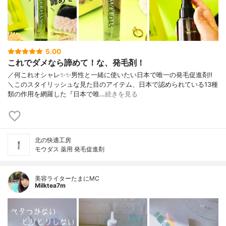
5.00
これでダメなら諦めて！な、発毛剤！
／何これオシャレ✨✨男性と一緒に使いたい日本で唯一の発毛促進剤‼︎
＼このスタイリッシュな見た目のアイテム、日本で認められている13種
類の作用を網羅した『日本で唯…
続きを見る
北の快適工房
モウダス 薬用 発毛促進剤
美容ライターたまにMC
Milktea7m