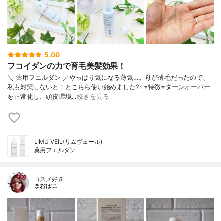
5.00
フコイダンの力で育毛美髪効果！
＼ 薬用フエルダン ／やっぱり気になる薄気…。母が薄毛だったので、
私も対策しないと！とこちら使い始めました?‍♀️⭐️特徴⭐️ターンオーバー
を正常化し、頭皮環境…
続きを見る
LIMU VEIL(リムヴェール)
薬用フエルダン
コスメ好き
まおぽこ