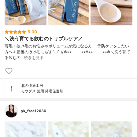
5.00
＼洗う育てる飲むのトリプルケア／
薄毛・抜け毛のお悩みやボリュームが気になる方、 予防ケアをしたい
方へ🔆産後の抜け毛にも\( ´ω` )/✼••┈┈┈┈••✼••┈┈┈┈••✼＼洗う育て
る飲むの…
続きを見る
北の快適工房
モウダス 薬用 発毛促進剤
yk_free12636