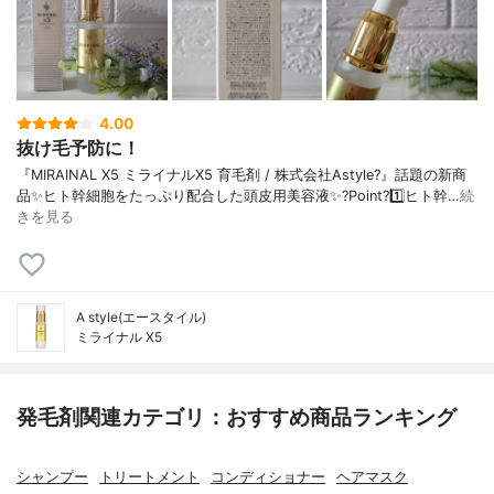
4.00
抜け毛予防に！
『MIRAINAL X5 ミライナルX5 育毛剤 / 株式会社Astyle?』話題の新商
品✨ヒト幹細胞をたっぷり配合した頭皮用美容液✨?Point?1️⃣ヒト幹…
続
きを見る
A style(エースタイル)
ミライナル X5
発毛剤関連カテゴリ：おすすめ商品ランキング
シャンプー
トリートメント
コンディショナー
ヘアマスク