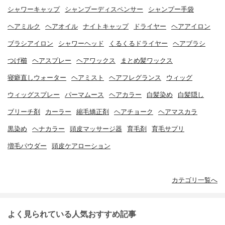
シャワーキャップ
シャンプーディスペンサー
シャンプー手袋
ヘアミルク
ヘアオイル
ナイトキャップ
ドライヤー
ヘアアイロン
ブラシアイロン
シャワーヘッド
くるくるドライヤー
ヘアブラシ
つげ櫛
ヘアスプレー
ヘアワックス
まとめ髪ワックス
寝癖直しウォーター
ヘアミスト
ヘアフレグランス
ウィッグ
ウィッグスプレー
パーマムース
ヘアカラー
白髪染め
白髪隠し
ブリーチ剤
カーラー
縮毛矯正剤
ヘアチョーク
ヘアマスカラ
黒染め
ヘナカラー
頭皮マッサージ器
育毛剤
育毛サプリ
増毛パウダー
頭皮ケアローション
カテゴリ一覧へ
よく見られている人気おすすめ記事