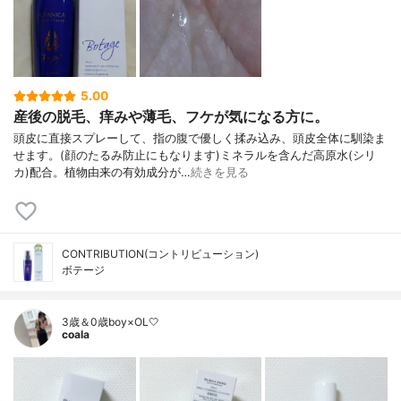
5.00
産後の脱毛、痒みや薄毛、フケが気になる方に。
頭皮に直接スプレーして、指の腹で優しく揉み込み、頭皮全体に馴染ま
せます。(顔のたるみ防止にもなります)ミネラルを含んだ高原水(シリ
カ)配合。植物由来の有効成分が…
続きを見る
CONTRIBUTION(コントリビューション)
ボテージ
3歳＆0歳boy×OL🤍
coala