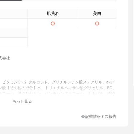
肌荒れ
美白
式会社
】ビタミンC・2-グルコシド、グリチルレチン酸ステアリル、ε-ア
ン酸【その他の成分】水、トリエチルヘキサン酸グリセリル、BG、
ルコール、濃グリセリン、ペンチレングリコール、ホホバ油、植物
ン、サラシミツロウ、イガイグリコーゲン、オウゴンエキス、甘草
もっと見る
ド、シア脂、タイソウエキス、天然ビタミンE、ノバラ油、ビオセ
分水添ホホバ油、油溶性カロットエキス、アルカリゲネス産生多糖
タンガム、グリセリンエチルヘキシルエーテル、ジグリセリン、水
記載情報ミス報告
脂質、大豆油、バチルアルコール、ヘキサオキシステアリン酸ジペ
リット、ラウロイルグルタミン酸ジ（フィトステリル・オクチルド
粘度調整剤、pH調整剤