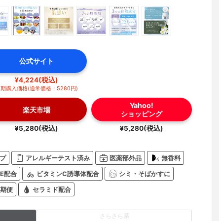
公式サイト
¥4,224(税込)
期購入価格(通常価格：5280円)
Yahoo!
楽天市場
ショッピング
¥5,280(税込)
¥5,280(税込)
プ
アレルギーテスト済み
医薬部外品
無香料
E配合
ビタミンC誘導体配合
シミ・そばかすに
期便
セラミド配合
さらさら系