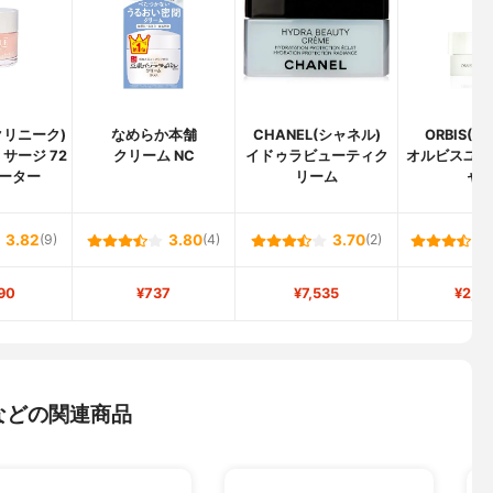
(クリニーク)
なめらか本舗
CHANEL(シャネル)
ORBIS(
サージ 72
クリーム NC
イドゥラビューティク
オルビスユー
ーター
リーム
ャ
3.82
(9)
3.80
(4)
3.70
(2)
90
¥737
¥7,535
¥2,5
などの関連商品