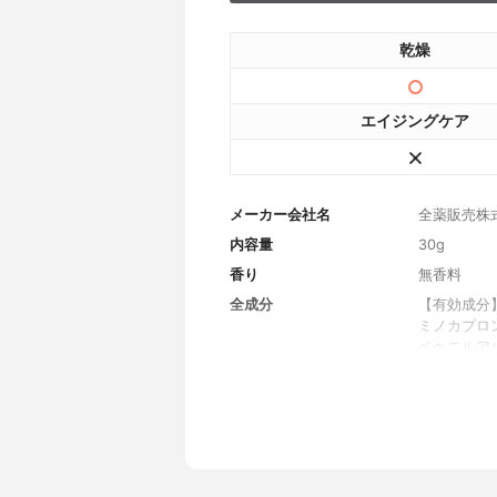
乾燥
エイジングケア
メーカー会社名
全薬販売株
内容量
30g
香り
無香料
全成分
【有効成分
ミノカプロ
ベヘニルア
性スクワラ
フラボノイ
ラミド、部
体、キサン
添大豆リン
ンタエリト
デシル）、