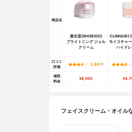
商品名
資生堂(SHISEIDO)
CLINIQUE
ブライトニング ジェル
モイスチャー 
クリーム
ハイドレ
口コミ
3.86
(1)
評価
値段
¥8,500
¥4,7
料金
フェイスクリーム・オイル