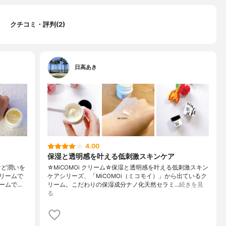
クチコミ・評判(2)
日高あき
4.00
保湿と透明感を叶える低刺激スキンケア
など潤いを
☆MiCOMOi クリーム☆保湿と透明感を叶える低刺激スキン
リームで
ケアシリーズ、「MiCOMOi（ミコモイ）」から出ているク
ームで…
リーム。こだわりの保湿成分ナノ化天然セラミ…
続きを見
る