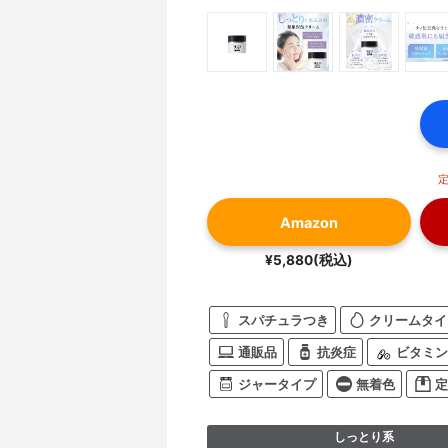
定
Amazon
¥5,880(税込)
スパチュラつき
クリームタイ
通販品
抗炎症
ビタミン
ジャータイプ
無着色
定
しっとり系