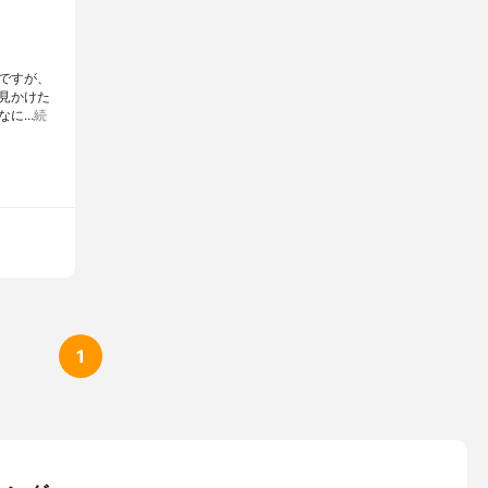
のですが、
見かけた
なに…
続
1