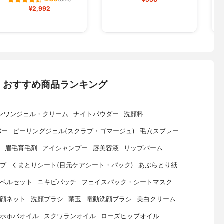
(386)
¥2,992
：おすすめ商品ランキング
ンワンジェル・クリーム
ナイトパウダー
洗顔料
バー
ピーリングジェル(スクラブ・ゴマージュ)
毛穴スプレー
眉毛育毛剤
アイシャンプー
唇美容液
リップバーム
ブ
くまとりシート(目元ケアシート・パック)
あぶらとり紙
ベルセット
ニキビパッチ
フェイスパック・シートマスク
顔ネット
洗顔ブラシ
繭玉
電動洗顔ブラシ
美白クリーム
ホホバオイル
スクワランオイル
ローズヒップオイル