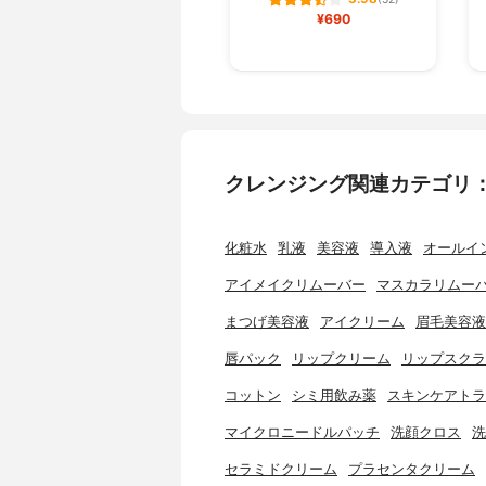
(52)
¥690
クレンジング関連カテゴリ
化粧水
乳液
美容液
導入液
オールイ
アイメイクリムーバー
マスカラリムー
まつげ美容液
アイクリーム
眉毛美容液
唇パック
リップクリーム
リップスクラ
コットン
シミ用飲み薬
スキンケアトラ
マイクロニードルパッチ
洗顔クロス
洗
セラミドクリーム
プラセンタクリーム