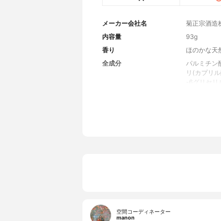
メーカー会社名
菊正宗酒造
内容量
93g
香り
ほのかな天
全成分
パルミチン
リ(カプリ
-6グリセ
コメヌカス
コメエキス
コメ発酵液
ス培養溶解
ン酸Na、
ルコシド、
ルギニン、
ン、イソロ
アルブチン
ン、乳酸Na
ープフルー
ルシリンギ
空間コーディネーター
manon