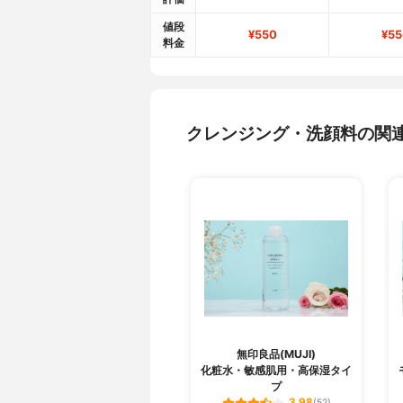
値段
¥550
¥55
料金
クレンジング・洗顔料の関
無印良品(MUJI)
化粧水・敏感肌用・高保湿タイ
プ
3.98