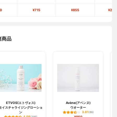
0
¥715
¥855
¥2,7
連商品
ETVOS(エトヴォス)
Avène(アベンヌ)
モイスチャライジングローショ
ウオーター
ン
3.81
(86)
¥950
4.08