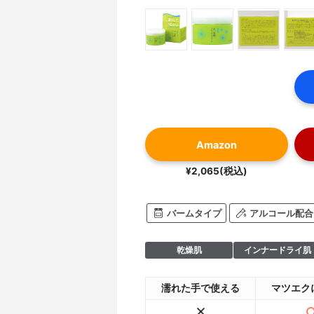
Amazon
¥2,065(税込)
バームタイプ
アルコール配合
乾燥肌
インナードライ肌
濡れた手で使える
マツエク