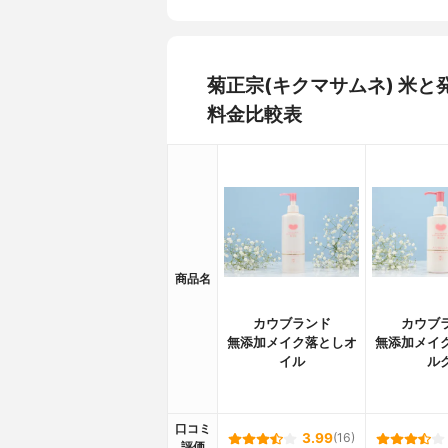
菊正宗(キクマサムネ) 米
料金比較表
商品名
カウブランド
カウブ
無添加メイク落としオ
無添加メイ
イル
ル
口コミ
3.99
(16)
評価