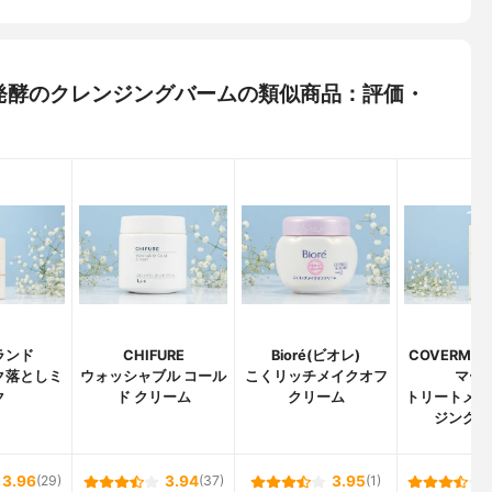
と発酵のクレンジングバームの類似商品：評価・
ランド
CHIFURE
Bioré(ビオレ)
COVERMA
ク落としミ
ウォッシャブル コール
こくリッチメイクオフ
マーク
ク
ド クリーム
クリーム
トリートメン
ジング 
3.96
(29)
3.94
(37)
3.95
(1)