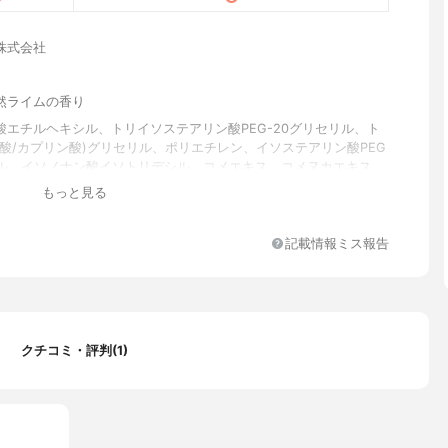
株式会社
然ライムの香り
酸エチルヘキシル、トリイソステアリン酸PEG-20グリセリル、ト
ル酸/カプリン酸)グリセリル、ポリエチレン、イソステアリン酸PEG
リル、イソノナン酸イソトリデシル、コメエキス、コメヌカエキス、
フィンゴ糖脂質、コメヌカ油、コメ胚芽油、酒粕エキス、加水分解
もっと見る
、加水分解コメタンパク、オリザノール、グリセリルグルコシド、
、酵母エキス、加水分解酵母、加水分解酵母エキス、サッカロミセ
質液、乳酸桿菌/乳発酵液(牛乳)、乳酸桿菌/豆乳発酵液、ヒアルロ
記載情報ミス報告
加水分解ヒアルロン酸、アセチルヒアルロン酸Na、アスコルビルグ
リン酸アスコルビルMg、グリチルリチン酸2K、グルタミン酸、ア
ロイシン、グリシン、アスパラギン酸、セリン、バリン、プロリ
イシン、トレオニン、ヒスチジン、アラニン、フェニルアラニン、
、水、グリセリン、BG、DPG、トコトリエノール、デキストリ
クチコミ・評判(1)
、PCA、PCA-Na、リゾレシチン、水添レシチン、ライム油、グレ
ツ果皮油、エタノール、トコフェロール、マロン酸ジエチルヘキシ
リデン、フェノキシエタノール