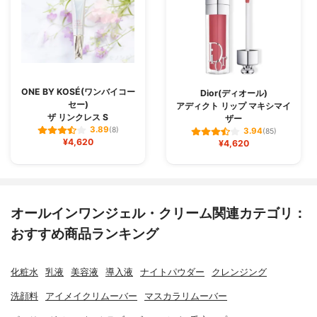
ONE BY KOSÉ(ワンバイコー
Dior(ディオール)
セー)
アディクト リップ マキシマイ
ザ リンクレス S
ザー
3.89
(8)
3.94
(85)
¥4,620
¥4,620
オールインワンジェル・クリーム関連カテゴリ：
おすすめ商品ランキング
化粧水
乳液
美容液
導入液
ナイトパウダー
クレンジング
洗顔料
アイメイクリムーバー
マスカラリムーバー