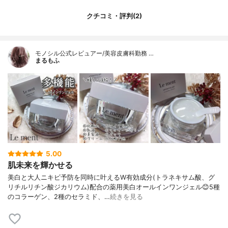
クチコミ・評判(2)
モノシル公式レビュアー/美容皮膚科勤務 …
まるもふ
5.00
肌未来を輝かせる
美白と大人ニキビ予防を同時に叶えるW有効成分(トラネキサム酸、グ
リチルリチン酸ジカリウム)配合の薬用美白オールインワンジェル😊5種
のコラーゲン、2種のセラミド、…
続きを見る