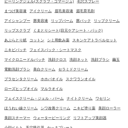
ピーリングジェル(スクラブ・ゴマージュ)
毛穴スプレー
まつげ美容液
アイクリーム
眉毛美容液
眉毛育毛剤
アイシャンプー
唇美容液
リップバーム
唇パック
リップクリーム
リップスクラブ
くまとりシート(目元ケアシート・パック)
あぶらとり紙
コットン
シミ用飲み薬
スキンケアトラベルセット
ニキビパッチ
フェイスパック・シートマスク
マイクロニードルパッチ
洗顔クロス
洗顔ネット
洗顔ブラシ
繭玉
電動洗顔ブラシ
美白クリーム
セラミドクリーム
プラセンタクリーム
ホホバオイル
スクワランオイル
ローズヒップオイル
マルラオイル
フェイスクリーム・ジェル・バーム
ナイトクリーム
ワセリン
ほうれい線クリーム
シワ改善クリーム
ニキビ塗り薬
美顔ローラー
美顔スチーマー
ウォーターピーリング
リフトアップ美顔器
小顔ベルト
毛穴吸引器
かっさプレート