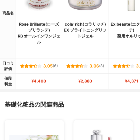
商品名
Rose Brillante(ローズ
cola･rich(コラリッチ)
Ex:beaute(
ブリランテ)
EX ブライトニングリフ
テ)
RB オールインワンジェ
トジェル
薬用オルリ
ル
口コミ
3.05
(6)
3.06
(8)
3
評価
値段
¥4,400
¥2,880
¥4,371
料金
基礎化粧品の関連商品