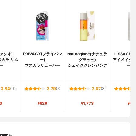
ファシオ)
PRIVACY(プライバシ
naturaglacé(ナチュラ
LISSAGE
スカラ リム
ー)
グラッセ)
アイメイク
ー
マスカラリムーバー
シェイククレンジング
ーバ
3.84
(10)
3.79
(7)
3.87
(3)
0
¥626
¥1,773
¥88