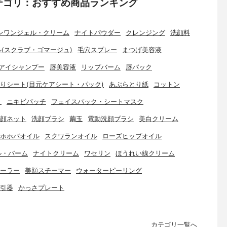
テゴリ：おすすめ商品ランキング
ンワンジェル・クリーム
ナイトパウダー
クレンジング
洗顔料
(スクラブ・ゴマージュ)
毛穴スプレー
まつげ美容液
アイシャンプー
唇美容液
リップバーム
唇パック
りシート(目元ケアシート・パック)
あぶらとり紙
コットン
ト
ニキビパッチ
フェイスパック・シートマスク
顔ネット
洗顔ブラシ
繭玉
電動洗顔ブラシ
美白クリーム
ホホバオイル
スクワランオイル
ローズヒップオイル
ル・バーム
ナイトクリーム
ワセリン
ほうれい線クリーム
ーラー
美顔スチーマー
ウォーターピーリング
引器
かっさプレート
カテゴリ一覧へ