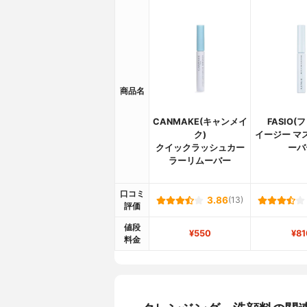
商品名
CANMAKE(キャンメイ
FASIO(
ク)
イージー マ
クイックラッシュカー
ーバ
ラーリムーバー
口コミ
3.86
(13)
評価
値段
¥550
¥81
料金