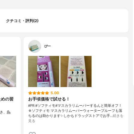
クチコミ・評判(2)
ぴー
5.00
ための習
お手頃価格で試せる！
#PR #ソフティモ#マスカラリムーバーするんと簡単オフ！
☆ソフティモ マスカラリムーバーウォータープルーフも落
だき、⁡💁
ちるのは助かります✨️しかもドラッグストアでお手…
続きを
見る