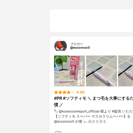
ブロガー
@eccoroco5
4.00
#PR #ソフティモ ＼ まつ毛を大事にする
慣 ／
🏷️ @kosecosmeport_official 様より #提供 いた
【ソフティモ スーパー マスカラリムーバー】を
@eccoroco5 が使っ…
続きを見る