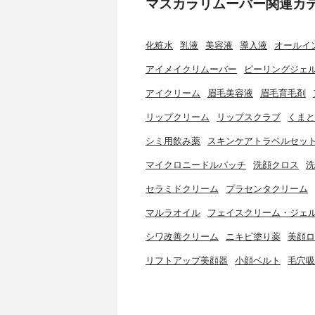
マスカラリムーバー関連カ
化粧水
乳液
美容液
導入液
オールイ
アイメイクリムーバー
ピーリングジェル
アイクリーム
眉毛美容液
眉毛育毛剤
リップクリーム
リップスクラブ
くまと
シミ用飲み薬
スキンケアトラベルセッ
マイクロニードルパッチ
洗顔クロス
洗
セラミドクリーム
プラセンタクリーム
マルラオイル
フェイスクリーム・ジェ
シワ改善クリーム
ニキビ塗り薬
美顔ロ
リフトアップ美顔器
小顔ベルト
毛穴吸