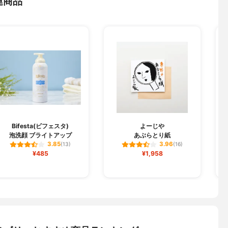
連商品
Bifesta(ビフェスタ)
よーじや
泡洗顔 ブライトアップ
あぶらとり紙
3.85
3.96
(13)
(16)
¥485
¥1,958