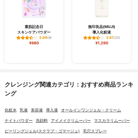
素肌記念日
無印良品(MUJI)
スキンケアパウダー
導入化粧液
3.68
3.81
(9)
(32)
¥980
¥1,290
クレンジング関連カテゴリ：おすすめ商品ランキ
ング
化粧水
乳液
美容液
導入液
オールインワンジェル・クリーム
ナイトパウダー
洗顔料
アイメイクリムーバー
マスカラリムーバー
ピーリングジェル(スクラブ・ゴマージュ)
毛穴スプレー