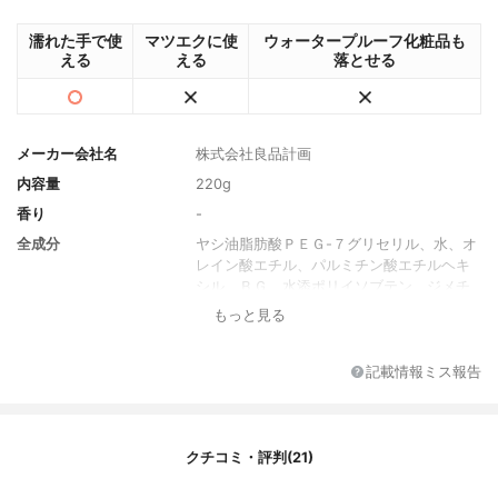
濡れた手で使
マツエクに使
ウォータープルーフ化粧品も
える
える
落とせる
メーカー会社名
株式会社良品計画
内容量
220g
香り
-
全成分
ヤシ油脂肪酸ＰＥＧ-７グリセリル、水、オ
レイン酸エチル、パルミチン酸エチルヘキ
シル、ＢＧ、水添ポリイソブテン、ジメチ
コン、ポリクオタニウム-５１、アンズ果
もっと見る
汁、モモ葉エキス、グリセリン、ヒアルロ
ン酸Ｎａ、グリコシルトレハロース、加水
分解水添デンプン、エチルヘキシルグリセ
記載情報ミス報告
リン、トコフェロール、（アクリレーツ／
アクリル酸アルキル（Ｃ１０-３０））クロ
スポリマー、水酸化Ｋ、フェノキシエタノ
ール、メチルパラベン、プロピルパラベ
クチコミ・評判(21)
ン、ブチルパラベン、オレンジ果皮油