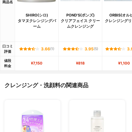
商品名
SHIRO(シロ)
POND'S(ポンズ)
ORBIS(オル
タマヌクレンジングバ
クリアフェイス クリー
クレンジングリ
ーム
ムクレンジング
口コミ
3.66
(1)
3.95
(5)
3.
評価
値段
¥7,150
¥818
¥1,100
料金
クレンジング・洗顔料の関連商品