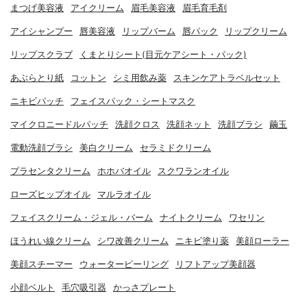
まつげ美容液
アイクリーム
眉毛美容液
眉毛育毛剤
アイシャンプー
唇美容液
リップバーム
唇パック
リップクリーム
リップスクラブ
くまとりシート(目元ケアシート・パック)
あぶらとり紙
コットン
シミ用飲み薬
スキンケアトラベルセット
ニキビパッチ
フェイスパック・シートマスク
マイクロニードルパッチ
洗顔クロス
洗顔ネット
洗顔ブラシ
繭玉
電動洗顔ブラシ
美白クリーム
セラミドクリーム
プラセンタクリーム
ホホバオイル
スクワランオイル
ローズヒップオイル
マルラオイル
フェイスクリーム・ジェル・バーム
ナイトクリーム
ワセリン
ほうれい線クリーム
シワ改善クリーム
ニキビ塗り薬
美顔ローラー
美顔スチーマー
ウォーターピーリング
リフトアップ美顔器
小顔ベルト
毛穴吸引器
かっさプレート