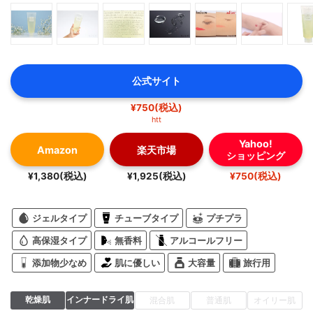
公式サイト
¥750(税込)
htt
Yahoo!
Amazon
楽天市場
ショッピング
¥1,380(税込)
¥1,925(税込)
¥750(税込)
ジェルタイプ
チューブタイプ
プチプラ
高保湿タイプ
無香料
アルコールフリー
添加物少なめ
肌に優しい
大容量
旅行用
乾燥肌
インナードライ肌
混合肌
普通肌
オイリー肌