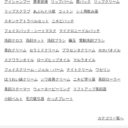
アイシャンプー
唇美容液
リップバーム
唇パック
リップクリーム
リップスクラブ
あぶらとり紙
コットン
シミ用飲み薬
スキンケアトラベルセット
ニキビパッチ
フェイスパック・シートマスク
マイクロニードルパッチ
洗顔クロス
洗顔ネット
洗顔ブラシ
繭玉
電動洗顔ブラシ
美白クリーム
セラミドクリーム
プラセンタクリーム
ホホバオイル
スクワランオイル
ローズヒップオイル
マルラオイル
フェイスクリーム・ジェル・バーム
ナイトクリーム
ワセリン
ほうれい線クリーム
シワ改善クリーム
ニキビ塗り薬
美顔ローラー
美顔スチーマー
ウォーターピーリング
リフトアップ美顔器
小顔ベルト
毛穴吸引器
かっさプレート
カテゴリ一覧へ