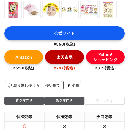
公式サイト
¥550(税込)
Yahoo!
Amazon
楽天市場
ショッピング
¥550(税込)
¥297(税込)
¥319(税込)
繰り返し使える
使い捨て
少量
青クマ向き
黒クマ向き
茶クマ向き
保温効果
保湿効果
美白効果