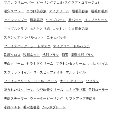
マスカラリムーバー
ピーリングジェル(スクラブ・ゴマージュ)
毛穴スプレー
まつげ美容液
アイクリーム
眉毛美容液
眉毛育毛剤
アイシャンプー
唇美容液
リップバーム
唇パック
リップクリーム
リップスクラブ
あぶらとり紙
コットン
シミ用飲み薬
スキンケアトラベルセット
ニキビパッチ
フェイスパック・シートマスク
マイクロニードルパッチ
洗顔クロス
洗顔ネット
洗顔ブラシ
繭玉
電動洗顔ブラシ
美白クリーム
セラミドクリーム
プラセンタクリーム
ホホバオイル
スクワランオイル
ローズヒップオイル
マルラオイル
フェイスクリーム・ジェル・バーム
ナイトクリーム
ワセリン
ほうれい線クリーム
シワ改善クリーム
ニキビ塗り薬
美顔ローラー
美顔スチーマー
ウォーターピーリング
リフトアップ美顔器
小顔ベルト
毛穴吸引器
かっさプレート