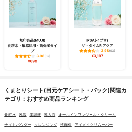
無印良品(MUJI)
IPSA(イプサ)
化粧水・敏感肌用・高保湿タイ
ザ・タイムR アクア
プ
3.98
(93)
¥3,197
3.98
(52)
¥690
くまとりシート(目元ケアシート・パック)関連カ
テゴリ：おすすめ商品ランキング
化粧水
乳液
美容液
導入液
オールインワンジェル・クリーム
ナイトパウダー
クレンジング
洗顔料
アイメイクリムーバー