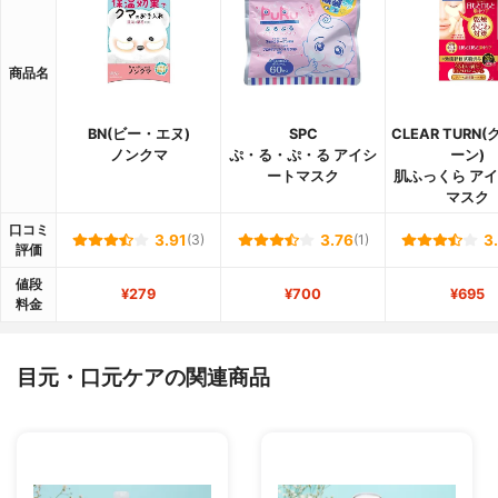
商品名
BN(ビー・エヌ)
SPC
CLEAR TURN
ノンクマ
ぷ・る・ぷ・る アイシ
ーン)
ートマスク
肌ふっくら ア
マスク
口コミ
3.91
(3)
3.76
(1)
3
評価
値段
¥279
¥700
¥695
料金
目元・口元ケアの関連商品