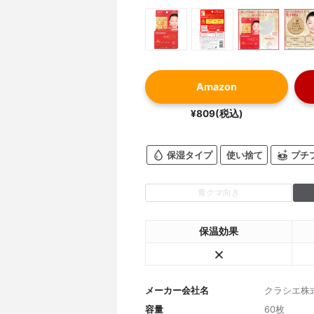
Amazon
¥809(税込)
保湿タイプ
使い捨て
プチ
青クマ向き
保温効果
メーカー会社名
クラシエ株
容量
60枚