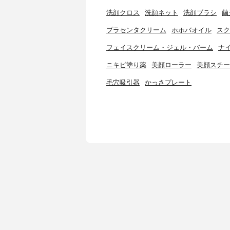
洗顔クロス
洗顔ネット
洗顔ブラシ
繭
プラセンタクリーム
ホホバオイル
スク
フェイスクリーム・ジェル・バーム
ナ
ニキビ塗り薬
美顔ローラー
美顔スチー
毛穴吸引器
かっさプレート