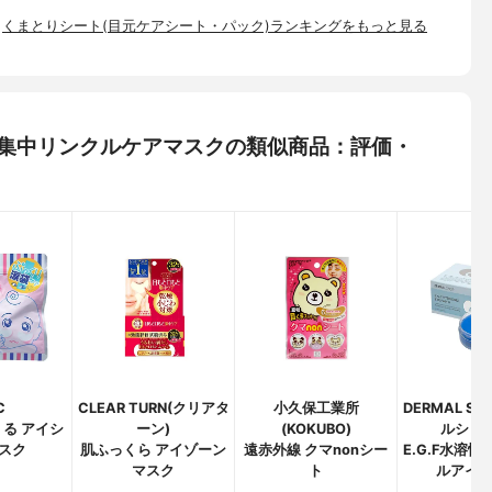
くまとりシート(目元ケアシート・パック)ランキングをもっと見る
 目もと集中リンクルケアマスクの類似商品：評価・
C
CLEAR TURN(クリアタ
小久保工業所
DERMAL S
る アイシ
ーン)
(KOKUBO)
ルショッ
スク
肌ふっくら アイゾーン
遠赤外線 クマnonシー
E.G.F水溶
マスク
ト
ルアイ