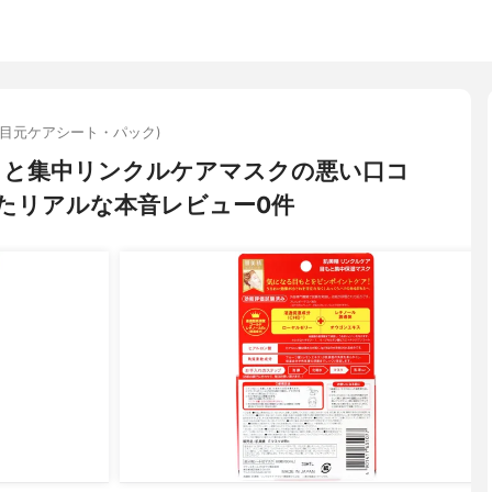
(目元ケアシート・パック)
) 目もと集中リンクルケアマスクの悪い口コ
たリアルな本音レビュー0件