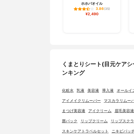
ホホバオイル
3.86
(35)
¥2,490
くまとりシート(目元ケアシ
ンキング
化粧水
乳液
美容液
導入液
オールイ
アイメイクリムーバー
マスカラリムー
まつげ美容液
アイクリーム
眉毛美容液
唇パック
リップクリーム
リップスクラ
スキンケアトラベルセット
ニキビパッ