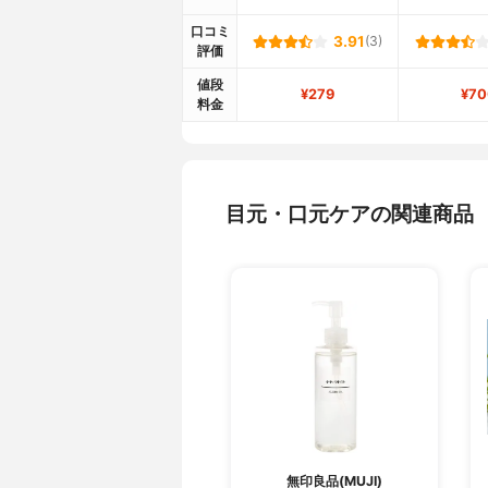
口コミ
3.91
(3)
評価
値段
¥279
¥70
料金
目元・口元ケアの関連商品
無印良品(MUJI)