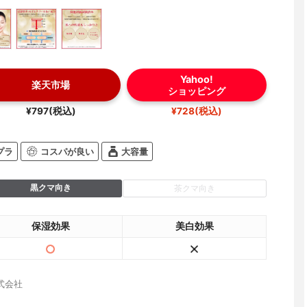
Yahoo!
楽天市場
ショッピング
¥797(税込)
¥728(税込)
プラ
コスパが良い
大容量
黒クマ向き
茶クマ向き
保湿効果
美白効果
式会社