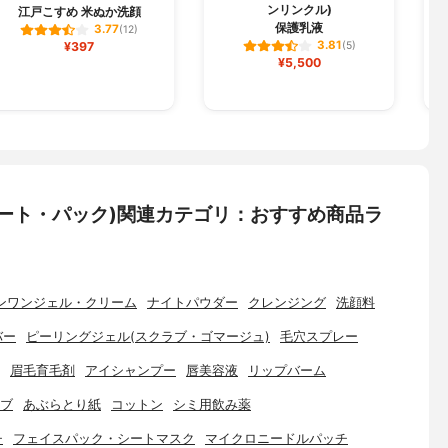
ンリンクル)
江戸こすめ 米ぬか洗顔
保護乳液
3.77
(12)
3.81
¥397
(5)
¥5,500
ート・パック)関連カテゴリ：おすすめ商品ラ
ンワンジェル・クリーム
ナイトパウダー
クレンジング
洗顔料
バー
ピーリングジェル(スクラブ・ゴマージュ)
毛穴スプレー
眉毛育毛剤
アイシャンプー
唇美容液
リップバーム
ブ
あぶらとり紙
コットン
シミ用飲み薬
チ
フェイスパック・シートマスク
マイクロニードルパッチ