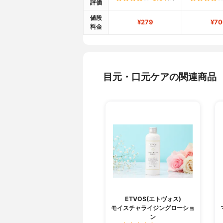
評価
値段
¥279
¥70
料金
目元・口元ケアの関連商品
ETVOS(エトヴォス)
モイスチャライジングローショ
ン