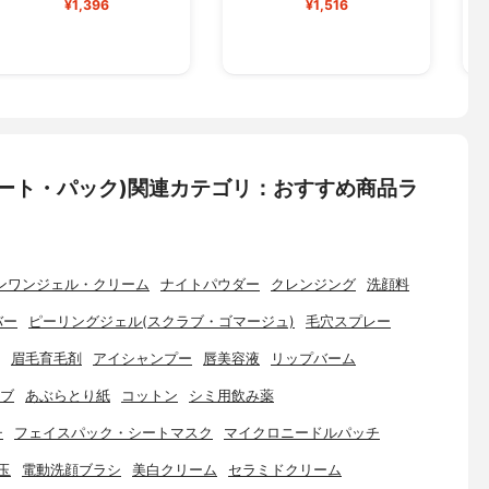
¥1,396
¥1,516
ート・パック)関連カテゴリ：おすすめ商品ラ
ンワンジェル・クリーム
ナイトパウダー
クレンジング
洗顔料
バー
ピーリングジェル(スクラブ・ゴマージュ)
毛穴スプレー
眉毛育毛剤
アイシャンプー
唇美容液
リップバーム
ブ
あぶらとり紙
コットン
シミ用飲み薬
チ
フェイスパック・シートマスク
マイクロニードルパッチ
玉
電動洗顔ブラシ
美白クリーム
セラミドクリーム