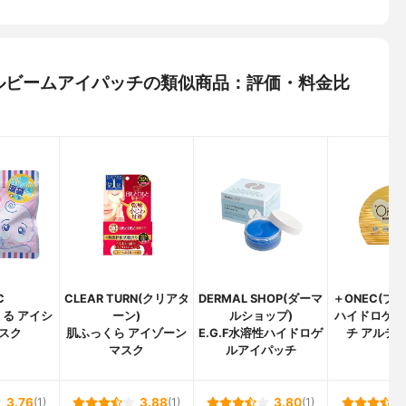
ュエルビームアイパッチの類似商品：評価・料金比
C
CLEAR TURN(クリアタ
DERMAL SHOP(ダーマ
＋ONEC(プ
る アイシ
ーン)
ルショップ)
ハイドロゲル
スク
肌ふっくら アイゾーン
E.G.F水溶性ハイドロゲ
チ アルテ
マスク
ルアイパッチ
3.76
(1)
3.88
(1)
3.80
(1)