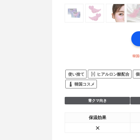
韓国
使い捨て
ヒアルロン酸配合
個
韓国コスメ
青クマ向き
保温効果