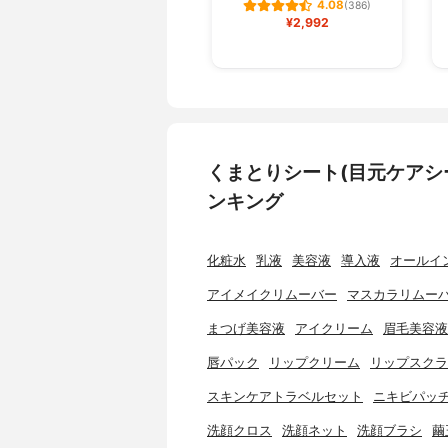
4.08
(386)
¥2,992
くまとりシート(目元ケアシ
ンキング
化粧水
乳液
美容液
導入液
オールイ
アイメイクリムーバー
マスカラリムー
まつげ美容液
アイクリーム
眉毛美容液
唇パック
リップクリーム
リップスクラ
スキンケアトラベルセット
ニキビパッ
洗顔クロス
洗顔ネット
洗顔ブラシ
繭