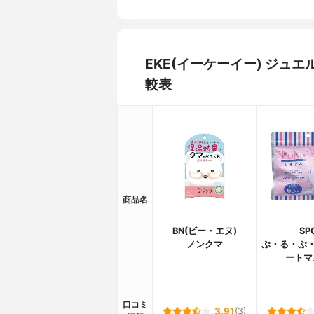
EKE(イーケーイー) ジ
較表
商品名
BN(ビー・エヌ)
SP
ノンクマ
ぷ・る・ぷ・
ートマ
口コミ
3.91
(3)