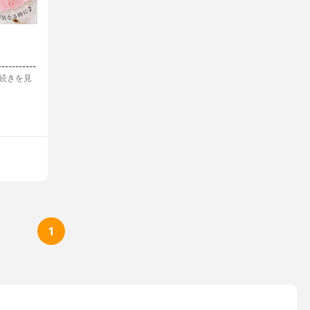
--------
続きを見
1