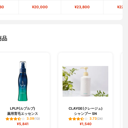
80
¥20,000
¥23,800
¥22,6
商品
LPLP(ルプルプ)
CLAYGE(クレージュ)
薬用育毛エッセンス
シャンプー SN
3.09
3.73
(13)
(24)
¥5,841
¥1,540