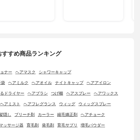
おすすめ商品ランキング
ョナー
ヘアマスク
シャワーキャップ
手袋
ヘアミルク
ヘアオイル
ナイトキャップ
ヘアアイロン
るドライヤー
ヘアブラシ
つげ櫛
ヘアスプレー
ヘアワックス
ヘアミスト
ヘアフレグランス
ウィッグ
ウィッグスプレー
髪隠し
ブリーチ剤
カーラー
縮毛矯正剤
ヘアチョーク
マッサージ器
育毛剤
発毛剤
育毛サプリ
増毛パウダー