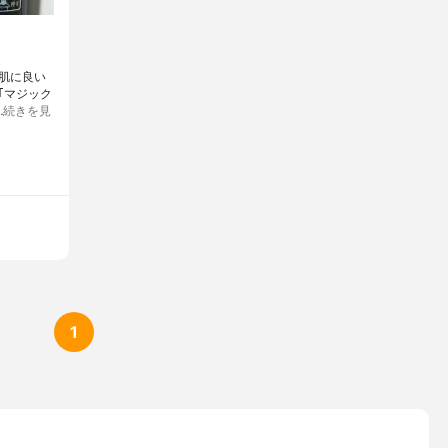
肌に良い
｢マジック
…
続きを見
1