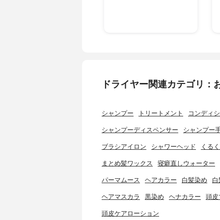
ドライヤー関連カテゴリ：
シャンプー
トリートメント
コンディシ
シャンプーディスペンサー
シャンプー
ブラシアイロン
シャワーヘッド
くるく
まとめ髪ワックス
寝癖直しウォーター
パーマムース
ヘアカラー
白髪染め
白
ヘアマスカラ
黒染め
ヘナカラー
頭皮
頭皮ケアローション