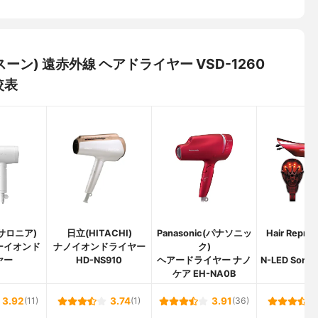
スーン) 遠赤外線 ヘアドライヤー VSD-1260
較表
(サロニア)
日立(HITACHI)
Panasonic(パナソニッ
Hair Repr
ーイオンド
ナノイオンドライヤー
ク)
ロ)
ヤー
HD-NS910
ヘアードライヤー ナノ
N-LED Sonic
ケア EH-NA0B
3.92
(11)
3.74
(1)
3.91
(36)