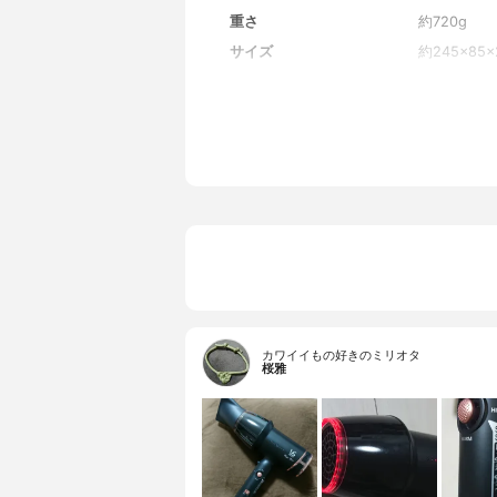
重さ
約720g
サイズ
約245×85×
切り替え段階数
3段階
最大風量
不明
最高温度
不明
付属品
集風器、取
カワイイもの好きのミリオタ
桜雅