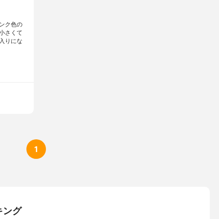
ンク色の
小さくて
入りにな
1
キング