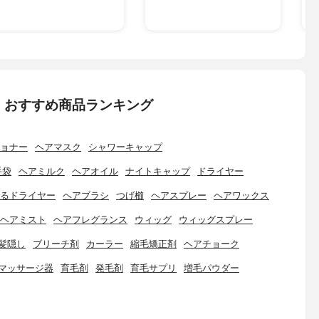
：おすすめ商品ランキング
ョナー
ヘアマスク
シャワーキャップ
手袋
ヘアミルク
ヘアオイル
ナイトキャップ
ドライヤー
るドライヤー
ヘアブラシ
つげ櫛
ヘアスプレー
ヘアワックス
ヘアミスト
ヘアフレグランス
ウィッグ
ウィッグスプレー
髪隠し
ブリーチ剤
カーラー
縮毛矯正剤
ヘアチョーク
マッサージ器
育毛剤
発毛剤
育毛サプリ
増毛パウダー