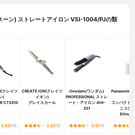
スーン) ストレートアイロン VSI-1004/PJの類
ON(クレイツ
CREATE ION(クレイツ
Onedam(ワンダム)
Panasoni
ン)
イオン)
PROFESSIONAL ストレ
ク)
 C73310
グレイスカール
ート・アイロン AHI-
コンパクトア
251
ニコテ 2
EHnull
3.85
(12)
3.82
(2)
3.81
(1)