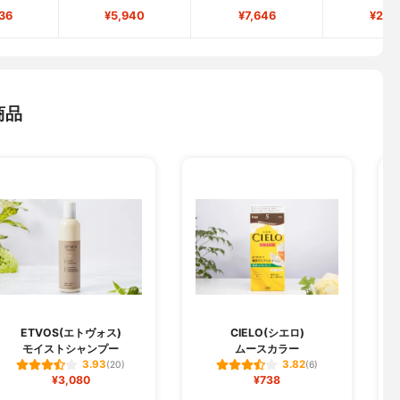
36
¥5,940
¥7,646
¥2,8
商品
ETVOS(エトヴォス)
CIELO(シエロ)
モイストシャンプー
ムースカラー
3.93
3.82
(20)
(6)
¥3,080
¥738