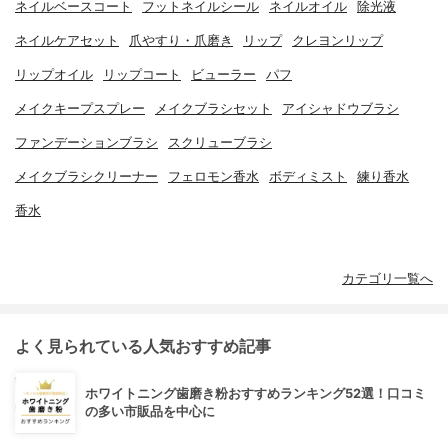
ネイルベースコート
フットネイルシール
ネイルオイル
除光液
ネイルケアセット
爪やすり・爪磨き
リップ
クレヨンリップ
リップオイル
リップコート
ビューラー
パフ
メイクキープスプレー
メイクブラシセット
アイシャドウブラシ
ファンデーションブラシ
スクリューブラシ
メイクブラシクリーナー
フェロモン香水
ボディミスト
練り香水
香水
カテゴリ一覧へ
よく見られている人気おすすめ記事
ホワイトニング歯磨き粉おすすめランキング52選！口コミ
の多い市販品を中心に