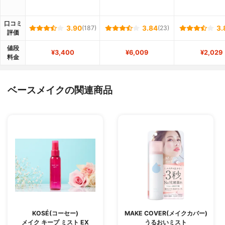
口コミ
3.90
(187)
3.84
(23)
3.
評価
値段
¥3,400
¥6,009
¥2,029
料金
ベースメイクの関連商品
KOSÉ(コーセー)
MAKE COVER(メイクカバー)
メイク キープ ミスト EX
うるおいミスト