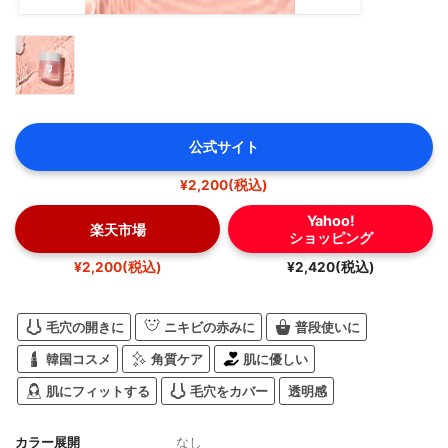
公式サイト
¥2,200(税込)
Yahoo!
楽天市場
ショッピング
¥2,200(税込)
¥2,420(税込)
毛穴の開きに
ニキビの赤みに
普段使いに
韓国コスメ
角質ケア
肌に優しい
肌にフィットする
毛穴をカバー
透明感
カラー展開
なし