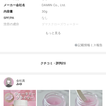
メーカー会社名
DAMIIN Co., Ltd.
内容量
30g
SPF/PA
なし
注目の成分
ダマスクローズウォーター
全成分
水、アクリレーツクロスポリマー－２－Ｎ
もっと見る
ａ、グリセリン、ＢＧ、ＤＰＧ、１，２－
ヘキサンジオール、ＰＥＧ－４０水添ヒマ
シ油、カプリリルグリコール、香料、カル
記載情報ミス報告
ボマー、トロメタミン、エチルヘキシルグ
リセリン、トリ（カプリル酸／カプリン
酸）グリセリル、ヘリクリスムイタリクム
花水、トウキンセンカ花エキス、ダマスク
クチコミ・評判(1)
バラ花水、カミツレ水、カカオエキス、赤
２２７、ミロタムヌスフラベリフォリア葉
エキス、デキストリン、ハイブリッドロー
ズ花エキス
会社員
みゆ