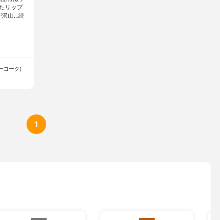
たリップ
が沢山…
続
ューヨーク)
1