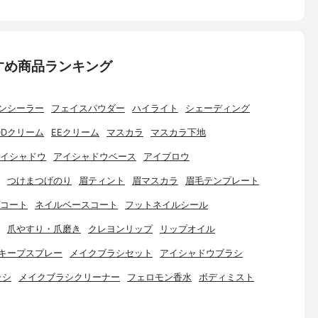
すめ商品ランキング
ンシーラー
フェイスパウダー
ハイライト
シェーディング
DDクリーム
EEクリーム
マスカラ
マスカラ下地
イシャドウ
アイシャドウベース
アイブロウ
つけまつげのり
眉ティント
眉マスカラ
眉毛テンプレート
コート
ネイルベースコート
フットネイルシール
爪やすり・爪磨き
クレヨンリップ
リップオイル
キープスプレー
メイクブラシセット
アイシャドウブラシ
ラシ
メイクブラシクリーナー
フェロモン香水
ボディミスト