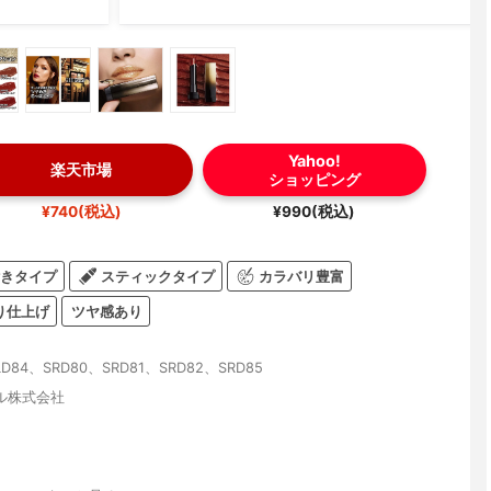
Yahoo!
楽天市場
ショッピング
¥740(税込)
¥990(税込)
きタイプ
スティックタイプ
カラバリ豊富
り仕上げ
ツヤ感あり
LD84、SRD80、SRD81、SRD82、SRD85
ル株式会社