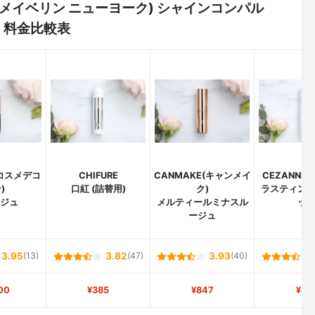
ORK(メイベリン ニューヨーク) シャインコンパル
・料金比較表
(コスメデコ
CHIFURE
CANMAKE(キャンメイ
CEZANNE
)
口紅 (詰替用)
ク)
ラスティン
ージュ
メルティールミナスル
ッ
ージュ
3.95
(13)
3.82
(47)
3.93
(40)
00
¥385
¥847
¥41