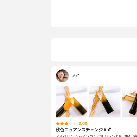
メグ
3.00
秋色ニュアンスチェンジ💄💕
メイベリン シャインコンパルジョンＣGLD84〇