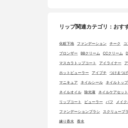
リップ関連カテゴリ：おす
化粧下地
ファンデーション
チーク
コ
ブロンザー
BBクリーム
CCクリーム
マスカラトップコート
アイライナー
ア
ホットビューラー
アイプチ
つけまつげ
マニキュア
ネイルシール
ネイルトップ
ネイルオイル
除光液
ネイルケアセット
リップコート
ビューラー
パフ
メイク
ファンデーションブラシ
スクリューブ
練り香水
香水