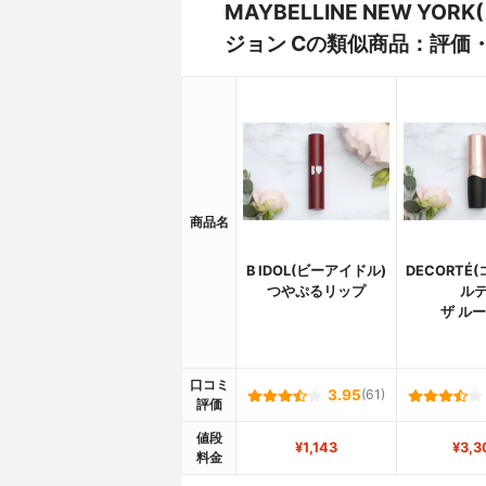
MAYBELLINE NEW Y
ジョン Cの類似商品：評価
商品名
B IDOL(ビーアイドル)
DECORTÉ
つやぷるリップ
ルテ
ザ ル
口コミ
3.95
(61)
評価
値段
¥1,143
¥3,3
料金