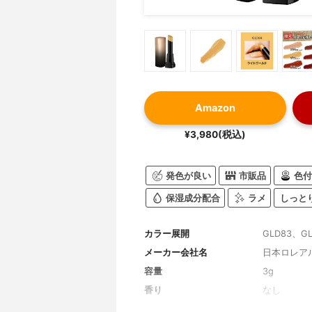
Amazon
¥3,980(税込)
発色が良い
市販品
色付
保湿成分配合
ラメ
しっと
カラー展開
GLD83、G
メーカー会社名
日本ロレア
容量
3g
香り
なし