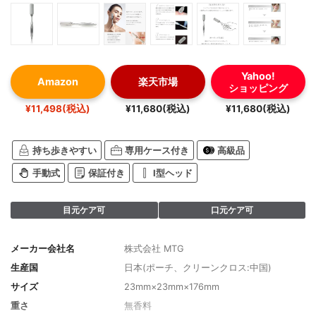
Yahoo!
Amazon
楽天市場
ショッピング
¥11,498(税込)
¥11,680(税込)
¥11,680(税込)
持ち歩きやすい
専用ケース付き
高級品
手動式
保証付き
I型ヘッド
目元ケア可
口元ケア可
メーカー会社名
株式会社 MTG
生産国
日本(ポーチ、クリーンクロス:中国)
サイズ
23mm×23mm×176mm
重さ
無香料