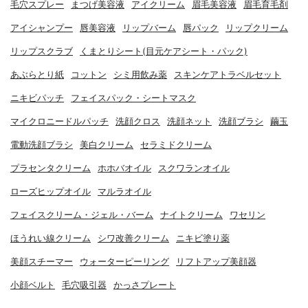
毛穴スプレー
まつげ美容液
アイクリーム
眉毛美容液
眉毛育毛剤
アイシャンプー
唇美容液
リップバーム
唇パック
リップクリーム
リップスクラブ
くまとりシート(目元ケアシート・パック)
あぶらとり紙
コットン
シミ用飲み薬
スキンケアトラベルセット
ニキビパッチ
フェイスパック・シートマスク
マイクロニードルパッチ
洗顔クロス
洗顔ネット
洗顔ブラシ
繭玉
電動洗顔ブラシ
美白クリーム
セラミドクリーム
プラセンタクリーム
ホホバオイル
スクワランオイル
ローズヒップオイル
マルラオイル
フェイスクリーム・ジェル・バーム
ナイトクリーム
ワセリン
ほうれい線クリーム
シワ改善クリーム
ニキビ塗り薬
美顔スチーマー
ウォーターピーリング
リフトアップ美顔器
小顔ベルト
毛穴吸引器
かっさプレート