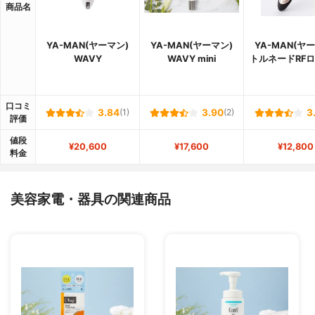
商品名
YA-MAN(ヤーマン)
YA-MAN(ヤーマン)
YA-MAN(ヤ
WAVY
WAVY mini
トルネードRF
口コミ
3.84
(1)
3.90
(2)
3
評価
値段
¥20,600
¥17,600
¥12,800
料金
美容家電・器具の関連商品