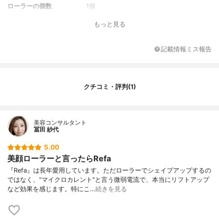
ローラーの個数
1個
機能
エステティックメソッド、マイクロカレン
もっと見る
ト、プラチナムコート
強さの段階
なし
記載情報ミス報告
カラー
シルバー
カラーバリエーション
1種類
本体の素材
プラチナ(Pt)、アルミニウム、ABS樹脂、ア
クチコミ・評判(1)
クリル、ステンレス、ナイロン、クリスタ
ルガラス
付属品
取扱説明書、ギャランティカード、保証
書、ガイドブック、ポーチ、クリーンクロ
美容コンサルタント
冨田 紗代
ス
5.00
美顔ローラーと言ったらRefa
『Refa』は長年愛用しています。ただローラーでシェイプアップするの
ではなく、"マイクロカレント"と言う微弱電流で、本当にリフトアップ
など効果を感じます。特にこ…
続きを見る