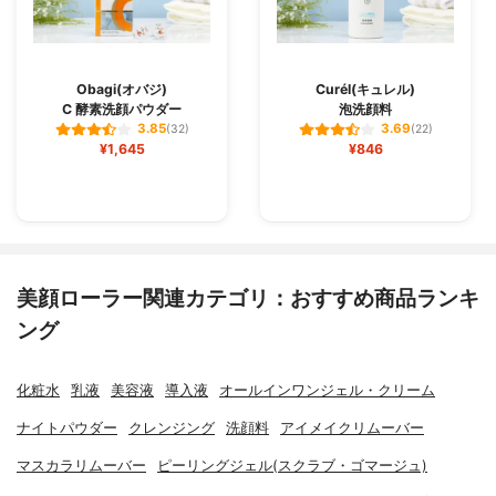
Obagi(オバジ)
Curél(キュレル)
C 酵素洗顔パウダー
泡洗顔料
3.85
3.69
(32)
(22)
¥1,645
¥846
美顔ローラー関連カテゴリ：おすすめ商品ランキ
ング
化粧水
乳液
美容液
導入液
オールインワンジェル・クリーム
ナイトパウダー
クレンジング
洗顔料
アイメイクリムーバー
マスカラリムーバー
ピーリングジェル(スクラブ・ゴマージュ)