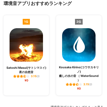
環境音アプリおすすめランキング
1位
2位
Kousaka Kirino(コウサカキリ
Satoshi Masui(サトシマスイ)
ノ)
夜の自然音
癒しの水の音 （ WaterSound
3.15
(2)
‪）‬
¥0
3.15
(2)
¥0