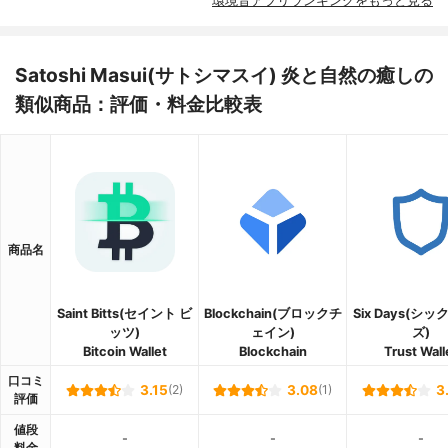
環境音アプリランキングをもっと見る
Satoshi Masui(サトシマスイ) 炎と自然の癒‪しの
類似商品：評価・料金比較表
商品名
Saint Bitts(セイント ビ
Blockchain(ブロックチ
Six Days(シ
ッツ)
ェイン)
ズ)
Bitcoin Wallet
Blockchain
Trust Wall
口コミ
3.15
(2)
3.08
(1)
3
評価
値段
-
-
-
料金