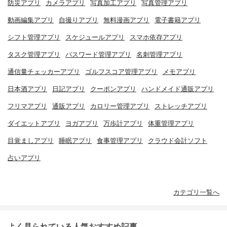
防災アプリ
カメラアプリ
写真加工アプリ
写真管理アプリ
動画編集アプリ
自撮りアプリ
無料漫画アプリ
電子書籍アプリ
シフト管理アプリ
スケジュールアプリ
スマホ依存アプリ
タスク管理アプリ
パスワード管理アプリ
名刺管理アプリ
通信量チェッカーアプリ
ゴルフスコア管理アプリ
メモアプリ
日本酒アプリ
日記アプリ
クーポンアプリ
ハンドメイド通販アプリ
フリマアプリ
通販アプリ
カロリー管理アプリ
ストレッチアプリ
ダイエットアプリ
ヨガアプリ
万歩計アプリ
体重管理アプリ
目覚ましアプリ
睡眠アプリ
食事管理アプリ
クラウド会計ソフト
占いアプリ
カテゴリ一覧へ
よく見られている人気おすすめ記事