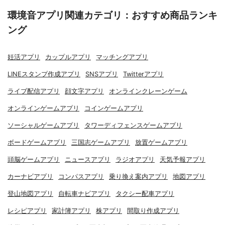
環境音アプリ関連カテゴリ：おすすめ商品ランキ
ング
妊活アプリ
カップルアプリ
マッチングアプリ
LINEスタンプ作成アプリ
SNSアプリ
Twitterアプリ
ライブ配信アプリ
顔文字アプリ
オンラインクレーンゲーム
オンラインゲームアプリ
コインゲームアプリ
ソーシャルゲームアプリ
タワーディフェンスゲームアプリ
ボードゲームアプリ
三国志ゲームアプリ
放置ゲームアプリ
頭脳ゲームアプリ
ニュースアプリ
ラジオアプリ
天気予報アプリ
カーナビアプリ
コンパスアプリ
乗り換え案内アプリ
地図アプリ
登山地図アプリ
自転車ナビアプリ
タクシー配車アプリ
レシピアプリ
家計簿アプリ
株アプリ
間取り作成アプリ