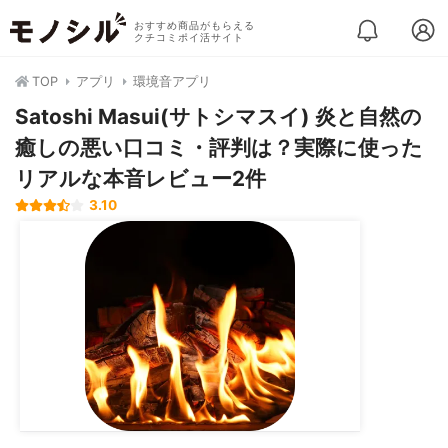
おすすめ商品がもらえる
クチコミポイ活サイト
TOP
アプリ
環境音アプリ
Satoshi Masui(サトシマスイ) 炎と自然の
癒‪しの悪い口コミ・評判は？実際に使った
リアルな本音レビュー2件
3.10