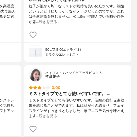
を高濃度
粒子が細かく均一なミストが気持ち良い化粧水です。炭酸
の力で緩ん
というとピリピリしそうなイメージだったのですが、これ
る更に嬉
は全然刺激を感じません。私は顔が浮腫んでいる時や血色
が悪…
続きを見る
ECLAT BIO(エクラビオ)
ミラクルエレキミスト
ネイリスト / ハンドケアセラピスト /…
植田 陽子
3.00
ミストタイプでとても使いやすいです。 ...
ンストレ
ミストタイプでとても使いやすいです。炭酸の血行促進効
く気持ち
果を感じることができます。私は顔が引き締まり、フェイ
フトアッ
スラインがすっきりとしました。家でエステ気分を味わえ
ます…
続きを見る