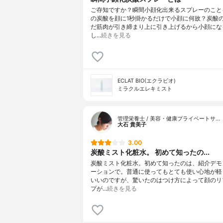
ご存知ですか？瞬間小顔化出来るスプレーのこと
の炭酸を顔に1秒掛かるだけで小顔に何故？炭酸
だ筋肉が引き締まり上に引き上げるから小顔にな
し…
続きを見る
ECLAT BIO(エクラビオ)
ミラクルエレキミスト
管理栄養士 / 美容・健康プライベートサ…
大石 貴美子
3.00
炭酸ミスト化粧水。 初めて知ったの...
炭酸ミスト化粧水。初めて知ったのは、紹介デモ
ーションで。普通に使ってもとても使い心地が軽
いいのですが、驚いたのはつけ方によって顔のリ
プが…
続きを見る