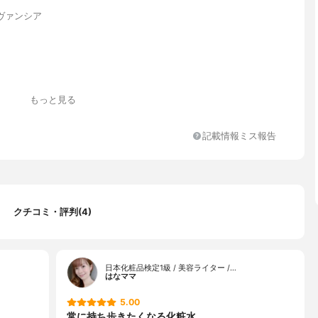
ヴァンシア
もっと見る
記載情報ミス報告
リン、プロパンジオール、レパゲルマニウム、加水分解ヒアルロン
コラーゲン、クエン酸、クエン酸Na、炭酸水素Na、セルロースガ
酸化炭素、窒素
クチコミ・評判(4)
日本化粧品検定1級 / 美容ライター /…
はなママ
5.00
常に持ち歩きたくなる化粧水