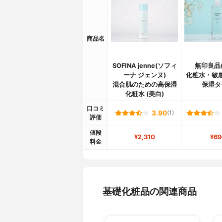
商品名
SOFINA jenne(ソフィ
無印良品(
ーナ ジェンヌ)
化粧水・敏
混合肌のための高保湿
保湿タ
化粧水 (美白)
口コミ
3.90
(1)
評価
値段
¥2,310
¥69
料金
基礎化粧品の関連商品