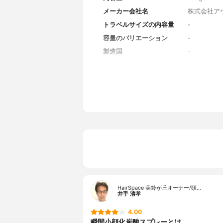
メーカー会社名
株式会社ア
トラベルサイズの内容量
-
容量のバリエーション
-
製造国
-
香り
無香料
対象年代
全年代
薬用成分
-
全成分
水、グリセ
酸、水溶性
ム、銀、二
HairSpace 美鈴が丘オーナー/頭…
井手 清孝
4.00
瞬間小顔化炭酸スプレーとは