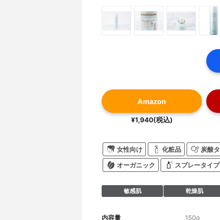
Amazon
¥1,940(税込)
女性向け
化粧品
炭酸タ
オーガニック
スプレータイプ
敏感肌
乾燥肌
内容量
150g