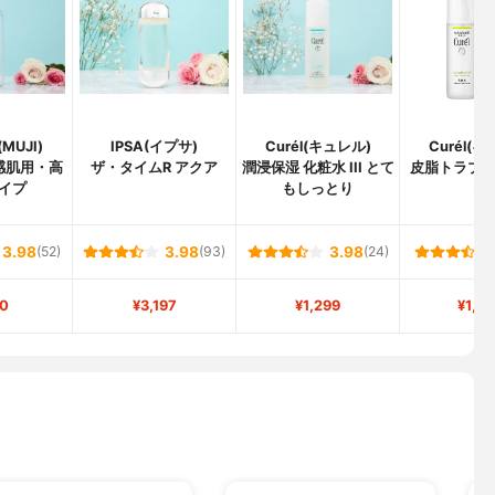
MUJI)
IPSA(イプサ)
Curél(キュレル)
Curél(
感肌用・高
ザ・タイムR アクア
潤浸保湿 化粧水 III とて
皮脂トラブ
イプ
もしっとり
水
3.98
(52)
3.98
(93)
3.98
(24)
0
¥3,197
¥1,299
¥1,3