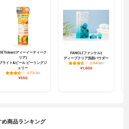
DETclear(ディーイーティーク
S
FANCL(ファンケル)
リア)
ディープクリア洗顔パウダー
ブライト&ピール ピーリングジ
3.84
(80)
ェリー
¥1,600
3.73
(20)
¥550
すめ商品ランキング