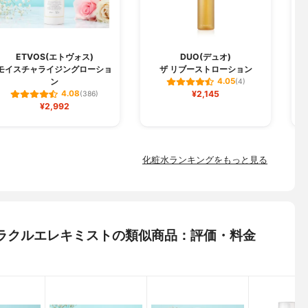
ETVOS(エトヴォス)
DUO(デュオ)
モイスチャライジングローショ
ザ リブーストローション
ン
4.05
(4)
¥2,145
4.08
(386)
¥2,992
化粧水ランキングをもっと見る
オ) ミラクルエレキミストの類似商品：評価・料金