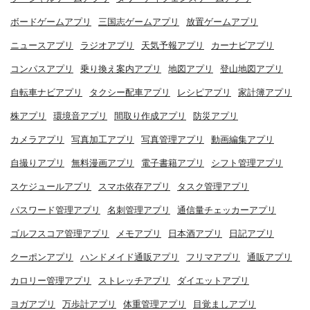
ボードゲームアプリ
三国志ゲームアプリ
放置ゲームアプリ
ニュースアプリ
ラジオアプリ
天気予報アプリ
カーナビアプリ
コンパスアプリ
乗り換え案内アプリ
地図アプリ
登山地図アプリ
自転車ナビアプリ
タクシー配車アプリ
レシピアプリ
家計簿アプリ
株アプリ
環境音アプリ
間取り作成アプリ
防災アプリ
カメラアプリ
写真加工アプリ
写真管理アプリ
動画編集アプリ
自撮りアプリ
無料漫画アプリ
電子書籍アプリ
シフト管理アプリ
スケジュールアプリ
スマホ依存アプリ
タスク管理アプリ
パスワード管理アプリ
名刺管理アプリ
通信量チェッカーアプリ
ゴルフスコア管理アプリ
メモアプリ
日本酒アプリ
日記アプリ
クーポンアプリ
ハンドメイド通販アプリ
フリマアプリ
通販アプリ
カロリー管理アプリ
ストレッチアプリ
ダイエットアプリ
ヨガアプリ
万歩計アプリ
体重管理アプリ
目覚ましアプリ