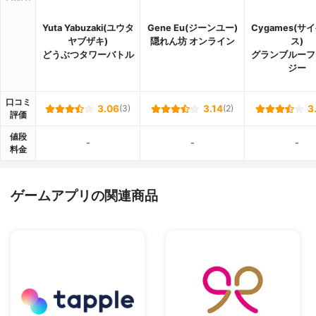
Yuta Yabuzaki(ユウタ
Gene Eu(ジーンユー)
Cygames(サ
ヤブザキ)
隠れん坊 オンライン
ス)
どうぶつタワーバトル
グランブルーフ
ジー
口コミ
3.06
(3)
3.14
(2)
3
評価
値段
-
-
-
料金
ゲームアプリの関連商品