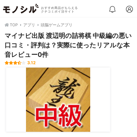
おすすめ商品がもらえる
クチコミポイ活サイト
TOP
アプリ
頭脳ゲームアプリ
マイナビ出版 渡辺明の詰将棋 中級編の悪い
口コミ・評判は？実際に使ったリアルな本
音レビュー0件
3.12