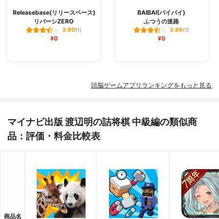
Releasebase(リリースベース)
BAIBAI(バイバイ)
リバーシZERO
ふつうの迷路
3.90
3.86
(1)
(1)
¥0
¥0
頭脳ゲームアプリランキングをもっと見る
マイナビ出版 渡辺明の詰将棋 中級編の類似商
品：評価・料金比較表
商品名