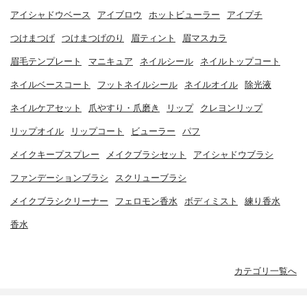
アイシャドウベース
アイブロウ
ホットビューラー
アイプチ
つけまつげ
つけまつげのり
眉ティント
眉マスカラ
眉毛テンプレート
マニキュア
ネイルシール
ネイルトップコート
ネイルベースコート
フットネイルシール
ネイルオイル
除光液
ネイルケアセット
爪やすり・爪磨き
リップ
クレヨンリップ
リップオイル
リップコート
ビューラー
パフ
メイクキープスプレー
メイクブラシセット
アイシャドウブラシ
ファンデーションブラシ
スクリューブラシ
メイクブラシクリーナー
フェロモン香水
ボディミスト
練り香水
香水
カテゴリ一覧へ