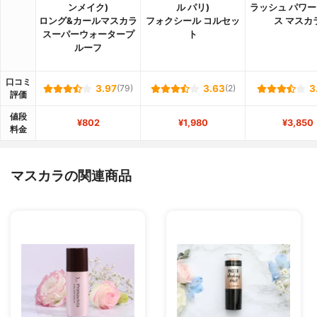
ンメイク)
ル パリ)
ラッシュ パワー
ロング&カールマスカラ
フォクシール コルセッ
ス マスカ
スーパーウォータープ
ト
ルーフ
口コミ
3.97
(79)
3.63
(2)
3
評価
値段
¥802
¥1,980
¥3,850
料金
マスカラの関連商品