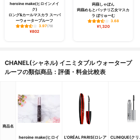
heroine make(ヒロインメイ
蒟蒻しゃぼん
ク)
蒟蒻めもとパッチリ乙女マスカ
ロング&カールマスカラ スーパ
ラ ぼりゅーむ
ーウォータープルーフ
3.68
3.97
(79)
¥1,320
¥802
CHANEL(シャネル) イニミタブル ウォータープ
ルーフの類似商品：評価・料金比較表
商品名
heroine make(ヒロイ
L'ORÉAL PARIS(ロレア
CLINIQUE(ク