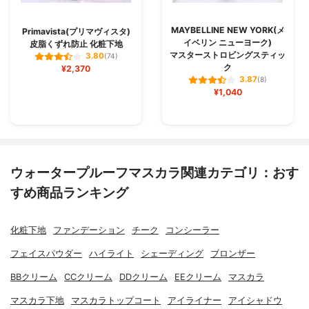
MAYBELLINE NEW YORK(メ
Primavista(プリマヴィスタ)
イベリン ニューヨーク)
皮脂くずれ防止 化粧下地
マスターストロビングスティッ
3.80
(74)
ク
¥2,370
3.87
(8)
¥1,040
ウォータープルーフマスカラ関連カテゴリ：おす
すめ商品ランキング
化粧下地
ファンデーション
チーク
コンシーラー
フェイスパウダー
ハイライト
シェーディング
ブロンザー
BBクリーム
CCクリーム
DDクリーム
EEクリーム
マスカラ
マスカラ下地
マスカラトップコート
アイライナー
アイシャドウ