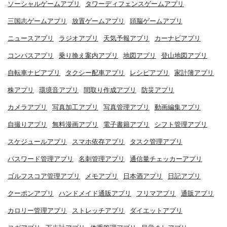
ソーシャルゲームアプリ
タワーディフェンスゲームアプリ
三国志ゲームアプリ
放置ゲームアプリ
頭脳ゲームアプリ
ニュースアプリ
ラジオアプリ
天気予報アプリ
カーナビアプリ
コンパスアプリ
乗り換え案内アプリ
地図アプリ
登山地図アプリ
自転車ナビアプリ
タクシー配車アプリ
レシピアプリ
家計簿アプリ
株アプリ
環境音アプリ
間取り作成アプリ
防災アプリ
カメラアプリ
写真加工アプリ
写真管理アプリ
動画編集アプリ
自撮りアプリ
無料漫画アプリ
電子書籍アプリ
シフト管理アプリ
スケジュールアプリ
スマホ依存アプリ
タスク管理アプリ
パスワード管理アプリ
名刺管理アプリ
通信量チェッカーアプリ
ゴルフスコア管理アプリ
メモアプリ
日本酒アプリ
日記アプリ
クーポンアプリ
ハンドメイド通販アプリ
フリマアプリ
通販アプリ
カロリー管理アプリ
ストレッチアプリ
ダイエットアプリ