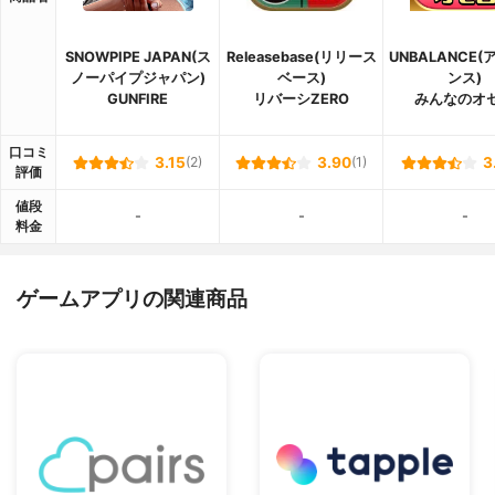
SNOWPIPE JAPAN(ス
Releasebase(リリース
UNBALANCE
ノーパイプジャパン)
ベース)
ンス)
GUNFIRE
リバーシZERO
みんなのオ
口コミ
3.15
(2)
3.90
(1)
3
評価
値段
-
-
-
料金
ゲームアプリの関連商品