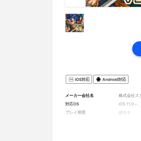
iOS対応
Android対応
メーカー会社名
株式会社ス
対応OS
iOS 11.0～
プレイ画面
縦向き