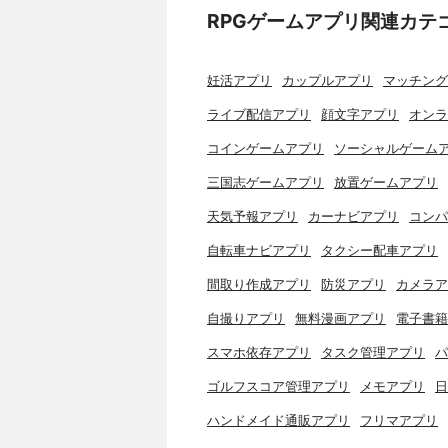
RPGゲームアプリ関連カテ
妊活アプリ
カップルアプリ
マッチング
ライブ配信アプリ
顔文字アプリ
オンラ
コインゲームアプリ
ソーシャルゲーム
三国志ゲームアプリ
放置ゲームアプリ
天気予報アプリ
カーナビアプリ
コンパ
自転車ナビアプリ
タクシー配車アプリ
間取り作成アプリ
防災アプリ
カメラア
自撮りアプリ
無料漫画アプリ
電子書籍
スマホ依存アプリ
タスク管理アプリ
パ
ゴルフスコア管理アプリ
メモアプリ
日
ハンドメイド通販アプリ
フリマアプリ