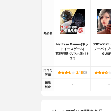
商品名
NetEase Games(ネッ
SNOWPIPE 
トイースゲーム)
ノーパイプ
荒野行動-スマホ版バト
GUNF
ロワ
口コミ
3.15
(3)
評価
値段
-
-
料金