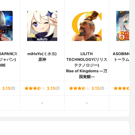
JAPAN(ス
miHoYo(ミホヨ)
LILITH
ASOBIMO
ジャパン)
原神
TECHNOLOGY(リリス
トーラムオ
IRE
テクノロジー)
Rise of Kingdoms ―万
国覚醒―
3.15
(2)
3.15
(2)
3.15
(2)
-
-
-