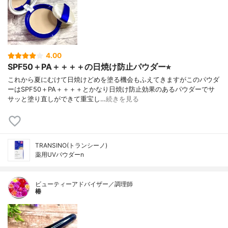
4.00
SPF50＋PA＋＋＋＋の日焼け防止パウダー⭐︎
これから夏にむけて日焼けどめを塗る機会もふえてきますがこのパウダ
ーはSPF50＋PA＋＋＋＋とかなり日焼け防止効果のあるパウダーでサ
サッと塗り直しができて重宝し…
続きを見る
TRANSINO(トランシーノ)
薬用UVパウダーn
ビューティーアドバイザー／調理師
椿