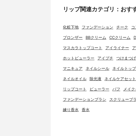
リップ関連カテゴリ：おす
化粧下地
ファンデーション
チーク
コ
ブロンザー
BBクリーム
CCクリーム
マスカラトップコート
アイライナー
ア
ホットビューラー
アイプチ
つけまつげ
マニキュア
ネイルシール
ネイルトップ
ネイルオイル
除光液
ネイルケアセット
リップコート
ビューラー
パフ
メイク
ファンデーションブラシ
スクリューブ
練り香水
香水