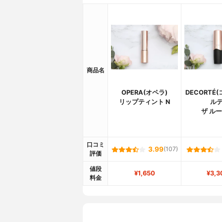
商品名
OPERA(オペラ)
DECORTÉ
リップティント N
ルテ
ザ ル
口コミ
3.99
(107)
評価
値段
¥1,650
¥3,3
料金