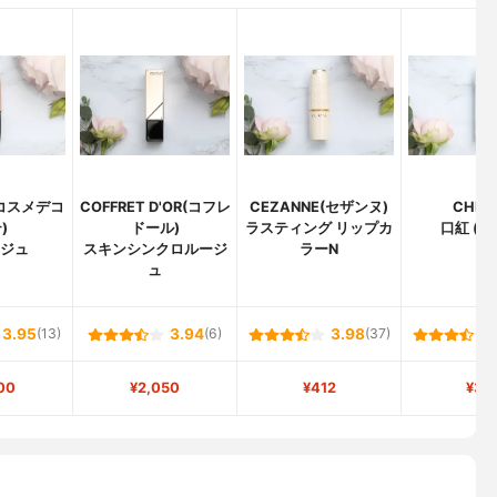
(コスメデコ
COFFRET D'OR(コフレ
CEZANNE(セザンヌ)
CHIFU
)
ドール)
ラスティング リップカ
口紅 (詰
ージュ
スキンシンクロルージ
ラーN
ュ
3.95
(13)
3.94
(6)
3.98
(37)
00
¥2,050
¥412
¥38