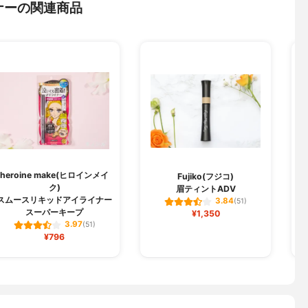
ナーの関連商品
heroine make(ヒロインメイ
Fujiko(フジコ)
ク)
眉ティントADV
スムースリキッドアイライナー
3.84
(51)
スーパーキープ
¥1,350
3.97
(51)
¥796