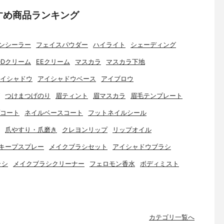
すめ商品ランキング
ンシーラー
フェイスパウダー
ハイライト
シェーディング
DDクリーム
EEクリーム
マスカラ
マスカラ下地
イシャドウ
アイシャドウベース
アイブロウ
つけまつげのり
眉ティント
眉マスカラ
眉毛テンプレート
コート
ネイルベースコート
フットネイルシール
爪やすり・爪磨き
クレヨンリップ
リップオイル
キープスプレー
メイクブラシセット
アイシャドウブラシ
ラシ
メイクブラシクリーナー
フェロモン香水
ボディミスト
カテゴリ一覧へ