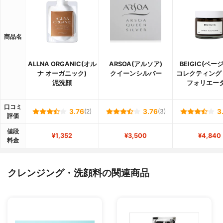
商品名
ALLNA ORGANIC(オル
ARSOA(アルソア)
BEIGIC(ベー
ナ オーガニック)
クイーンシルバー
コレクティング
泥洗顔
フォリエー
口コミ
3.76
(2)
3.76
(3)
3
評価
値段
¥1,352
¥3,500
¥4,840
料金
クレンジング・洗顔料の関連商品