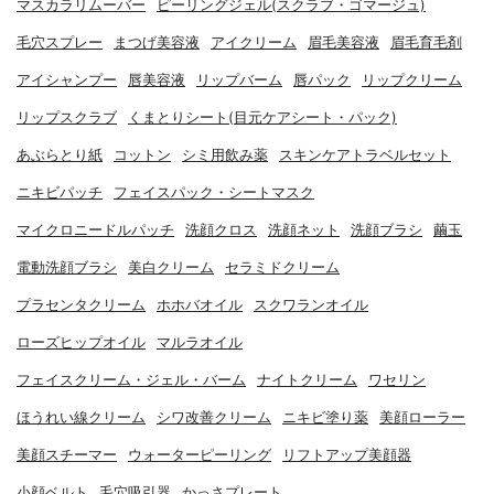
マスカラリムーバー
ピーリングジェル(スクラブ・ゴマージュ)
毛穴スプレー
まつげ美容液
アイクリーム
眉毛美容液
眉毛育毛剤
アイシャンプー
唇美容液
リップバーム
唇パック
リップクリーム
リップスクラブ
くまとりシート(目元ケアシート・パック)
あぶらとり紙
コットン
シミ用飲み薬
スキンケアトラベルセット
ニキビパッチ
フェイスパック・シートマスク
マイクロニードルパッチ
洗顔クロス
洗顔ネット
洗顔ブラシ
繭玉
電動洗顔ブラシ
美白クリーム
セラミドクリーム
プラセンタクリーム
ホホバオイル
スクワランオイル
ローズヒップオイル
マルラオイル
フェイスクリーム・ジェル・バーム
ナイトクリーム
ワセリン
ほうれい線クリーム
シワ改善クリーム
ニキビ塗り薬
美顔ローラー
美顔スチーマー
ウォーターピーリング
リフトアップ美顔器
小顔ベルト
毛穴吸引器
かっさプレート