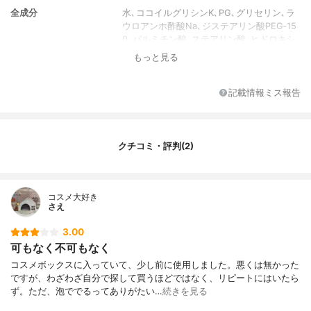
全成分
水､ココイルグリシンK､PG､グリセリン､ラ
ウロアンホ酢酸Na､ジステアリン酸PEG‐15
0､パルミチン酸､ステアリン酸､ヒドロキシ
エチルウレア､ナイアシンアミド､ザクロ種
もっと見る
子油､アルガニアスピノサ核油､ホホバ種子
油､アボカド油､アンズ核油､シア脂､PPG-6
デシルテトラデセス-30､クエン酸､水酸化
記載情報ミス報告
K､EDTA-2Na､BHT､フェノキシエタノール､
ブチルカルバミン酸ヨウ化プロピニル､香料
クチコミ・評判(2)
コスメ大好き
さえ
3.00
可もなく不可もなく
コスメボックスに入っていて、少し前に使用しました。悪くは無かった
ですが、わざわざ自分で探して買うほどではなく、リピートにはいたら
ず。ただ、泡ででるってありがたい…
続きを見る