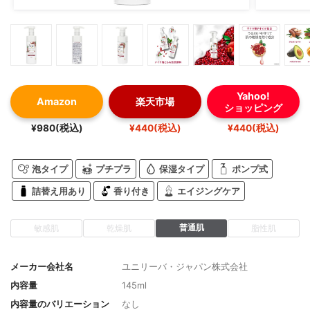
Yahoo!
Amazon
楽天市場
ショッピング
¥980(税込)
¥440(税込)
¥440(税込)
泡タイプ
プチプラ
保湿タイプ
ポンプ式
詰替え用あり
香り付き
エイジングケア
普通肌
敏感肌
乾燥肌
脂性肌
メーカー会社名
ユニリーバ・ジャパン株式会社
内容量
145ml
内容量のバリエーション
なし