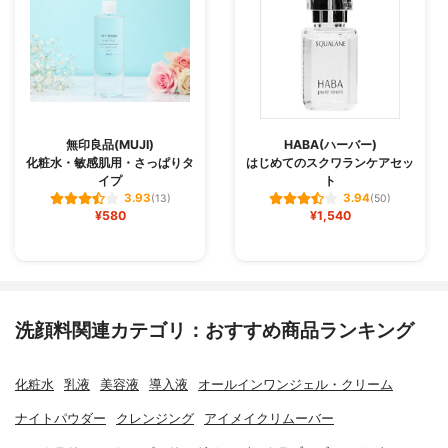
無印良品(MUJI)
HABA(ハーバー)
化粧水・敏感肌用・さっぱりタ
はじめてのスクワランケアセッ
イプ
ト
3.93
3.94
(13)
(50)
¥580
¥1,540
洗顔料関連カテゴリ：おすすめ商品ランキング
化粧水
乳液
美容液
導入液
オールインワンジェル・クリーム
ナイトパウダー
クレンジング
アイメイクリムーバー