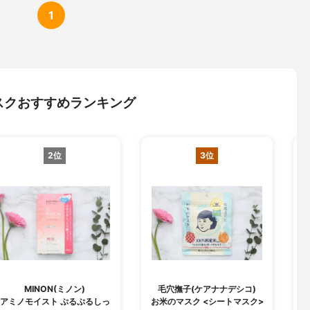
1
スクおすすめランキング
2位
3位
MINON(ミノン)
毛穴撫子(ケアナナデシコ)
B
アミノモイスト ぷるぷるしっ
お米のマスク <シートマスク>