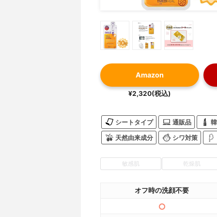
Amazon
¥2,320(税込)
シートタイプ
通販品
韓
天然由来成分
シワ対策
敏感肌
乾燥肌
オフ時の洗顔不要