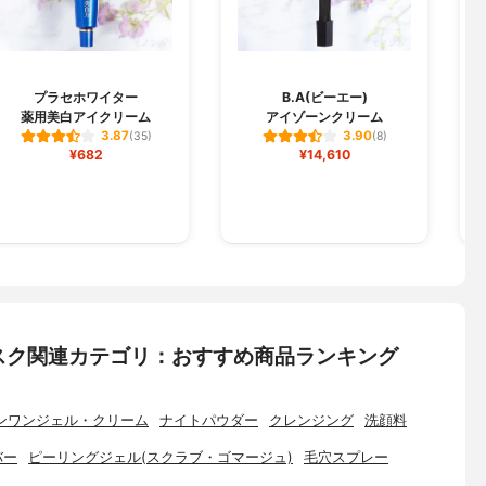
D
プラセホワイター
B.A(ビーエー)
薬用美白アイクリーム
アイゾーンクリーム
ブ
3.87
3.90
(35)
(8)
¥682
¥14,610
スク関連カテゴリ：おすすめ商品ランキング
ンワンジェル・クリーム
ナイトパウダー
クレンジング
洗顔料
バー
ピーリングジェル(スクラブ・ゴマージュ)
毛穴スプレー