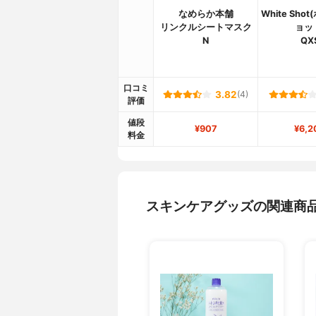
なめらか本舗
White Sh
リンクルシートマスク
ョッ
N
QX
口コミ
3.82
(4)
評価
値段
¥907
¥6,2
料金
スキンケアグッズの関連商