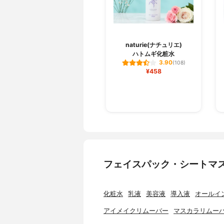
naturie(ナチュリエ)
ハトムギ化粧水
3.90
(108)
¥458
フェイスパック・シートマ
化粧水
乳液
美容液
導入液
オールイ
アイメイクリムーバー
マスカラリムー