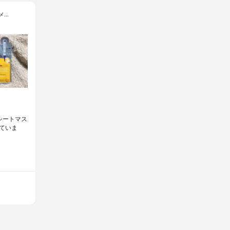
メ…
EX#シートマス
ていま