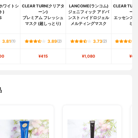
ot(ホワイトシ
CLEAR TURN(クリアタ
LANCOME(ランコム)
CLEAR TU
ト)
ーン)
ジェニフィック アドバ
ーン
S
プレミアム フレッシュ
ンスト ハイドロジェル
エッセンスマ
マスク (超しっとり)
メルティングマスク
ミン
3.81
(1)
3.89
(2)
3.73
(2)
00
¥415
¥1,080
¥67
品