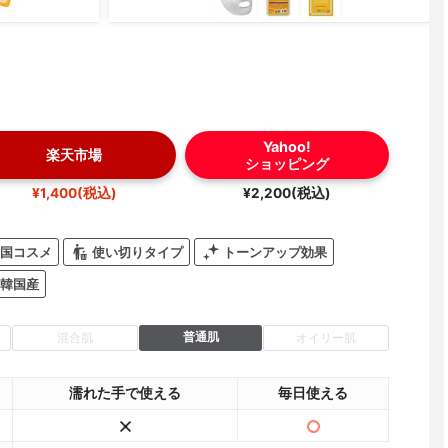
Yahoo!
楽天市場
ショッピング
¥1,400(税込)
¥2,200(税込)
国コスメ
使い切りタイプ
トーンアップ効果
韓国産
普通肌
混合肌
オイリー肌
濡れた手で使える
毎日使える