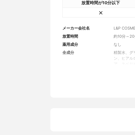
放置時間が10分以下
メーカー会社名
L&P COSMET
放置時間
約10分～2
薬用成分
なし
全成分
精製水、グ
ン、ヒアル
ア、スベリ
花水、ツボ
キサンタン
樹皮エキス
ルギニン、
シルグリセ
内容量
25ml
香り
柑橘系の香
製造国
韓国
内容量のバリエーション
なし