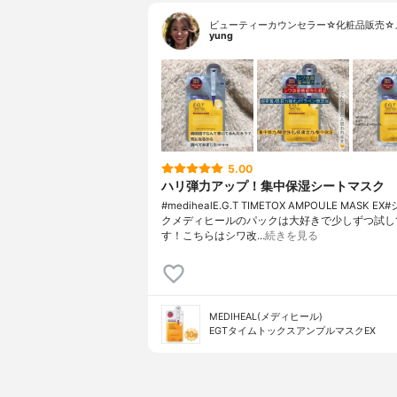
ビューティーカウンセラー☆化粧品販売☆
yung
5.00
ハリ弾力アップ！集中保湿シートマスク
#medihealE.G.T TIMETOX AMPOULE MASK 
ク⁡メディヒールのパックは大好きで少しずつ試し
す！⁡こちらはシワ改…
続きを見る
MEDIHEAL(メディヒール)
EGTタイムトックスアンプルマスクEX