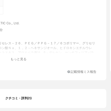
IC Co., Ltd.
0分
リセレス－２６、ＰＥＧ／ＰＰＧ－１７／６コポリマー、グリセリ
ロン酸Ｎａ、１，２－ヘキサンジオール、ヒドロキシエチルウレ
ヒユエキス、アロエベラ液汁、β－グルカン、センチフォリアバラ
クサエキス、加水分解コラーゲン、アセチルヘキサペプチド－３、
もっと見る
ガム、ＢＧ、ボスウェリアセラタ樹脂エキス、セイヨウシロヤナギ
、ベタイン、カルボマー、アラントイン、ポリソルベート８０、ア
アデノシン、ＥＤＴＡ－２Ｎａ、酢酸トコフェロール、エチルヘキ
記載情報ミス報告
リン、香料、アスタキサンチン
り
クチコミ・評判(1)