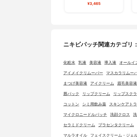
¥3,465
ニキビパッチ関連カテゴリ
化粧水
乳液
美容液
導入液
オールイ
アイメイクリムーバー
マスカラリムー
まつげ美容液
アイクリーム
眉毛美容液
唇パック
リップクリーム
リップスクラ
コットン
シミ用飲み薬
スキンケアトラ
マイクロニードルパッチ
洗顔クロス
洗
セラミドクリーム
プラセンタクリーム
マルラオイル
フェイスクリーム・ジェ