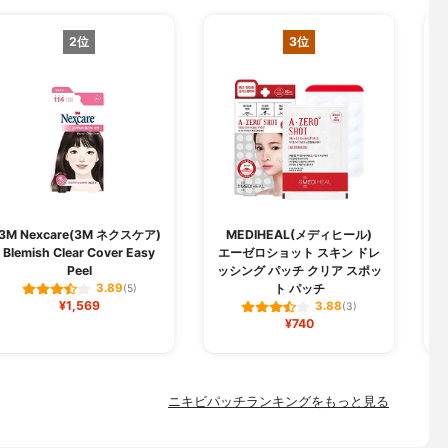
2位
3位
3M Nexcare(3M ネクスケア)
MEDIHEAL(メディヒール)
Blemish Clear Cover Easy
エーゼロショット スキン ドレ
Peel
ッシング パッチ クリア スポッ
ト パッチ
3.89
(5)
¥1,569
3.88
(3)
¥740
ニキビパッチランキングをもっと見る