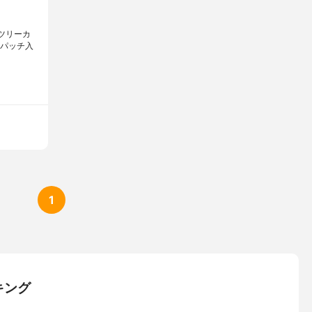
ィーツリーカ
0パッチ入
1
キング