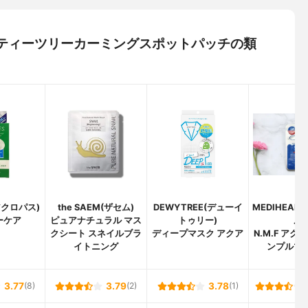
ル) ティーツリーカーミングスポットパッチの類
(アクロパス)
the SAEM(ザセム)
DEWYTREE(デューイ
MEDIHEAL
ーケア
ピュアナチュラル マス
トゥリー)
ル)
クシート スネイルブラ
ディープマスク アクア
N.M.F アク
イトニング
ンプルマス
3.77
(8)
3.79
(2)
3.78
(1)