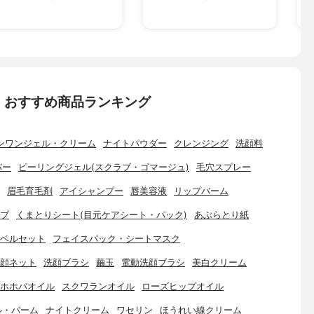
：おすすめ商品ランキング
ンワンジェル・クリーム
ナイトパウダー
クレンジング
洗顔料
バー
ピーリングジェル(スクラブ・ゴマージュ)
毛穴スプレー
眉毛育毛剤
アイシャンプー
唇美容液
リップバーム
ブ
くまとりシート(目元ケアシート・パック)
あぶらとり紙
ベルセット
フェイスパック・シートマスク
顔ネット
洗顔ブラシ
繭玉
電動洗顔ブラシ
美白クリーム
ホホバオイル
スクワランオイル
ローズヒップオイル
ル・バーム
ナイトクリーム
ワセリン
ほうれい線クリーム