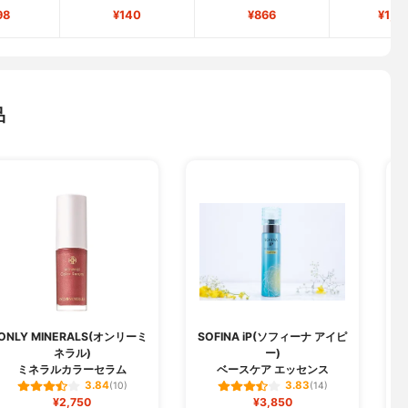
98
¥140
¥866
¥1,5
品
ONLY MINERALS(オンリーミ
SOFINA iP(ソフィーナ アイピ
M
ネラル)
ー)
ミネラルカラーセラム
ベースケア エッセンス
3.84
3.83
(10)
(14)
¥2,750
¥3,850