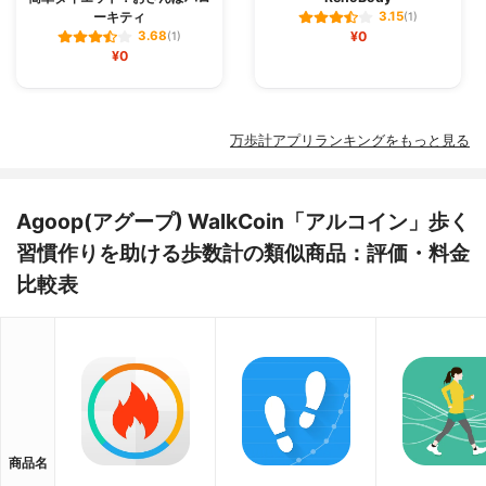
ーキティ
3.15
(1)
¥0
3.68
(1)
¥0
万歩計アプリランキングをもっと見る
Agoop(アグープ) WalkCoin「アルコイン」歩く
習慣作りを助ける歩数計の類似商品：評価・料金
比較表
商品名