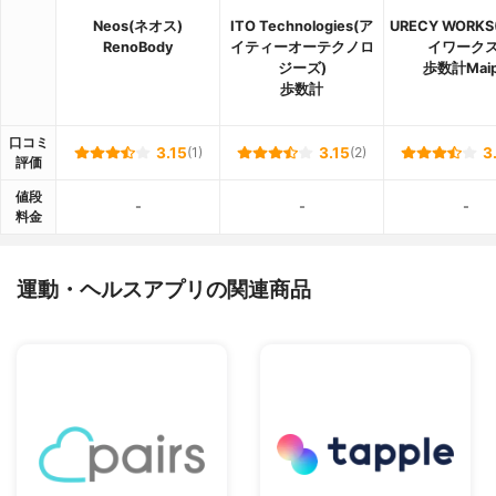
Neos(ネオス)
ITO Technologies(ア
URECY WORK
RenoBody
イティーオーテクノロ
イワークス
ジーズ)
歩数計Mai
歩数計
口コミ
3.15
(1)
3.15
(2)
3
評価
値段
-
-
-
料金
運動・ヘルスアプリの関連商品