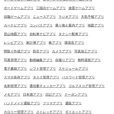
ボードゲームアプリ
三国志ゲームアプリ
放置ゲームアプリ
頭脳ゲームアプリ
ニュースアプリ
ラジオアプリ
天気予報アプリ
カーナビアプリ
コンパスアプリ
乗り換え案内アプリ
地図アプリ
登山地図アプリ
自転車ナビアプリ
タクシー配車アプリ
レシピアプリ
家計簿アプリ
株アプリ
環境音アプリ
間取り作成アプリ
防災アプリ
カメラアプリ
写真加工アプリ
写真管理アプリ
動画編集アプリ
自撮りアプリ
無料漫画アプリ
電子書籍アプリ
シフト管理アプリ
スケジュールアプリ
スマホ依存アプリ
タスク管理アプリ
パスワード管理アプリ
名刺管理アプリ
通信量チェッカーアプリ
ゴルフスコア管理アプリ
メモアプリ
日本酒アプリ
日記アプリ
クーポンアプリ
ハンドメイド通販アプリ
フリマアプリ
通販アプリ
カロリー管理アプリ
ストレッチアプリ
ダイエットアプリ