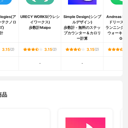
logies(ア
URECY WORKS(ウレシ
Simple Design(シンプ
Andreas Ko
ーテクノロ
イワークス)
ルデザイン)
ドリースコ
ズ)
歩数計Maipo
歩数計 - 無料のステッ
ランニング 
計
プカウンター＆カロリ
ウォーキング
ー計算
Goal
3.15
(2)
3.15
(2)
3.15
(2)
-
-
-
商品