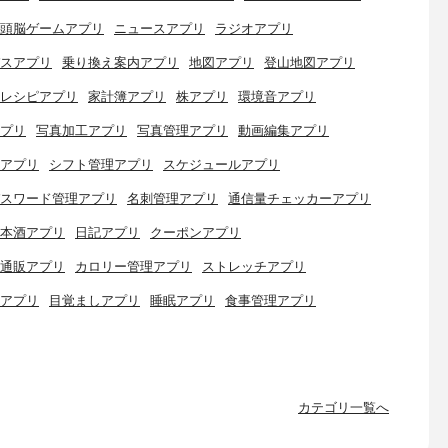
頭脳ゲームアプリ
ニュースアプリ
ラジオアプリ
スアプリ
乗り換え案内アプリ
地図アプリ
登山地図アプリ
レシピアプリ
家計簿アプリ
株アプリ
環境音アプリ
プリ
写真加工アプリ
写真管理アプリ
動画編集アプリ
アプリ
シフト管理アプリ
スケジュールアプリ
スワード管理アプリ
名刺管理アプリ
通信量チェッカーアプリ
本酒アプリ
日記アプリ
クーポンアプリ
通販アプリ
カロリー管理アプリ
ストレッチアプリ
アプリ
目覚ましアプリ
睡眠アプリ
食事管理アプリ
カテゴリ一覧へ