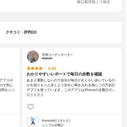
記載情報ミス報告
クチコミ・評判(2)
空間コーディネーター
manon
4.00
わかりやすいレポートで毎日の歩数を確認
アプリが
あまり運動しないので自分が毎日どれくらい歩いているの
ので気に
かを知りもっと歩くよう自分に喝を入れる為にこの万歩計
時間をシン
アプリを使っています。このアプリはiPhoneの歩数計の…
続きを見る
Komorebi(コモレビ)
シンプル歩数計