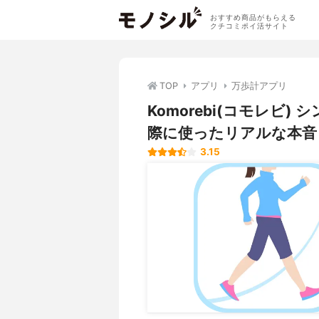
おすすめ商品がもらえる
クチコミポイ活サイト
TOP
アプリ
万歩計アプリ
Komorebi(コモレビ
際に使ったリアルな本音
3.15