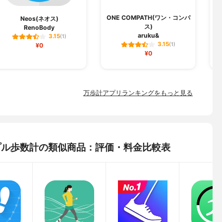
ONE COMPATH(ワン・コンパ
I
Neos(ネオス)
ス)
RenoBody
aruku&
3.15
(1)
3.15
¥0
(1)
¥0
万歩計アプリランキングをもっと見る
 シンプル歩数計の類似商品：評価・料金比較表