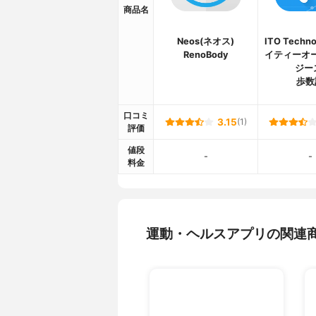
商品名
Neos(ネオス)
ITO Techno
RenoBody
イティーオ
ジー
歩数
口コミ
3.15
(1)
評価
値段
-
-
料金
運動・ヘルスアプリの関連