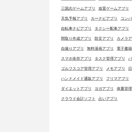
三国志ゲームアプリ
放置ゲームアプリ
天気予報アプリ
カーナビアプリ
コンパ
自転車ナビアプリ
タクシー配車アプリ
間取り作成アプリ
防災アプリ
カメラア
自撮りアプリ
無料漫画アプリ
電子書籍
スマホ依存アプリ
タスク管理アプリ
パ
ゴルフスコア管理アプリ
メモアプリ
日
ハンドメイド通販アプリ
フリマアプリ
ダイエットアプリ
ヨガアプリ
体重管理
クラウド会計ソフト
占いアプリ