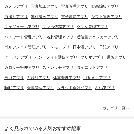
カメラアプリ
写真加工アプリ
写真管理アプリ
動画編集アプリ
自撮りアプリ
無料漫画アプリ
電子書籍アプリ
シフト管理アプリ
スケジュールアプリ
スマホ依存アプリ
タスク管理アプリ
パスワード管理アプリ
名刺管理アプリ
通信量チェッカーアプリ
ゴルフスコア管理アプリ
メモアプリ
日本酒アプリ
日記アプリ
クーポンアプリ
ハンドメイド通販アプリ
フリマアプリ
通販アプリ
カロリー管理アプリ
ストレッチアプリ
ダイエットアプリ
ヨガアプリ
万歩計アプリ
体重管理アプリ
目覚ましアプリ
睡眠アプリ
食事管理アプリ
クラウド会計ソフト
占いアプリ
カテゴリ一覧へ
よく見られている人気おすすめ記事