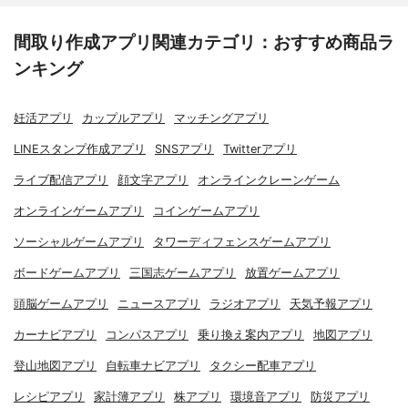
間取り作成アプリ関連カテゴリ：おすすめ商品ラ
ンキング
妊活アプリ
カップルアプリ
マッチングアプリ
LINEスタンプ作成アプリ
SNSアプリ
Twitterアプリ
ライブ配信アプリ
顔文字アプリ
オンラインクレーンゲーム
オンラインゲームアプリ
コインゲームアプリ
ソーシャルゲームアプリ
タワーディフェンスゲームアプリ
ボードゲームアプリ
三国志ゲームアプリ
放置ゲームアプリ
頭脳ゲームアプリ
ニュースアプリ
ラジオアプリ
天気予報アプリ
カーナビアプリ
コンパスアプリ
乗り換え案内アプリ
地図アプリ
登山地図アプリ
自転車ナビアプリ
タクシー配車アプリ
レシピアプリ
家計簿アプリ
株アプリ
環境音アプリ
防災アプリ