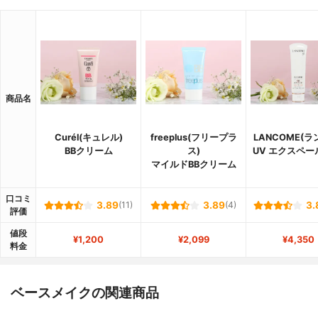
商品名
Curél(キュレル)
freeplus(フリープラ
LANCOME(ラ
BBクリーム
ス)
UV エクスペール
マイルドBBクリーム
口コミ
3.89
(11)
3.89
(4)
3.
評価
値段
¥1,200
¥2,099
¥4,350
料金
ベースメイクの関連商品