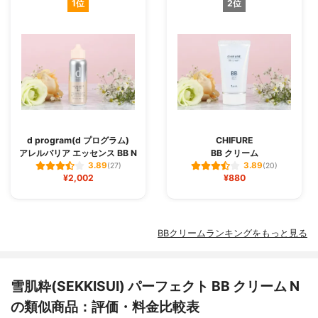
1位
2位
ル、アスコルビン酸テトラヘキシルデシ
ル、ヒアルロン酸Ｎａ、酸化スズ、酸化チ
タン、酸化鉄
d program(d プログラム)
CHIFURE
アレルバリア エッセンス BB N
BB クリーム
3.89
3.89
(27)
(20)
¥2,002
¥880
BBクリームランキングをもっと見る
雪肌粋(SEKKISUI) パーフェクト BB クリーム N
の類似商品：評価・料金比較表