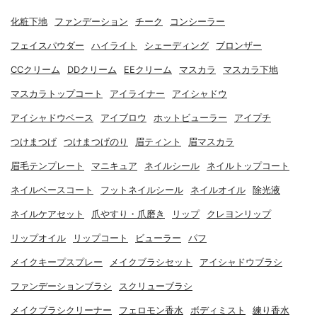
化粧下地
ファンデーション
チーク
コンシーラー
フェイスパウダー
ハイライト
シェーディング
ブロンザー
CCクリーム
DDクリーム
EEクリーム
マスカラ
マスカラ下地
マスカラトップコート
アイライナー
アイシャドウ
アイシャドウベース
アイブロウ
ホットビューラー
アイプチ
つけまつげ
つけまつげのり
眉ティント
眉マスカラ
眉毛テンプレート
マニキュア
ネイルシール
ネイルトップコート
ネイルベースコート
フットネイルシール
ネイルオイル
除光液
ネイルケアセット
爪やすり・爪磨き
リップ
クレヨンリップ
リップオイル
リップコート
ビューラー
パフ
メイクキープスプレー
メイクブラシセット
アイシャドウブラシ
ファンデーションブラシ
スクリューブラシ
メイクブラシクリーナー
フェロモン香水
ボディミスト
練り香水