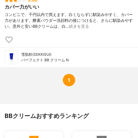
3.00
BHT、イソノナン酸イソトリデシル、シリ
カバー力がいい
カ、ジエチルアミノヒドロキシベンゾイル
コンビニで、千円以内で買えます。白くならずに馴染みやすく、カバー
安息香酸ヘキシル、ジステアルジモニウム
力があります。酵素パウダー洗顔料の後につけると、さらに馴染みやす
ヘクトライト、ジメチコン、ステアラルコ
い。意外と安いBBクリームは、白…
続きを見る
ニウムヘクトライト、ステアロイルグルタ
ミン酸2Na、ダイマージリノール酸（フィ
トステリル／イソステアリル／セチル／ス
テアリル／ベヘニル）、テトラ（ジ－t－ブ
チルヒドロキシヒドロケイヒ酸）ペンタエ
雪肌粋(SEKKISUI)
リスリチル、トリエトキシカプリリルシラ
パーフェクト BB クリーム N
ン、ハイドロゲンジメチコン、ポリイソプ
レン、ポリプロピレン、メタクリル酸メチ
ルクロスポリマー、ラウリルPEG－9ポリジ
メチルシロキシエチルジメチコン、ラウリ
1
ン酸ポリグリセリル－10、塩化Na、水酸化
Al、フェノキシエタノール、メチルパラベ
ン、香料、酸化チタン、酸化亜鉛、酸化鉄
酸ステアリン酸グリコール、ジステアルジ
モニウムヘクトライト、ベタイン、セルロ
ースガム、フィタントリオール、ヘキシレ
BBクリームおすすめランキング
ングリコール、トコフェロール、ＥＤＴＡ
－２Ｎａ、メチコン、ラウレス－２１、シ
ロキクラゲ子実体エキス、ＡＭＰ、アスコ
ルビルグルコシド、オクチルドデカノー