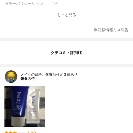
カラーバリエーション
2色
全成分
水、シクロペンタシロキサン、イソヘキサ
もっと見る
デカン、グリセリン、ＢＧ、セチルＰＥＧ
／ＰＰＧ－１０／１ジメチコン、イソステ
アリン酸ポリグリセリル－４、ラウリン酸
記載情報ミス報告
ヘキシル、ＰＥＧ－１０ジメチコン、ジメ
チコン、ジフェニルジメチコン、ポリメタ
クリル酸メチル、オクテニルコハク酸デン
プンＡｌ、（アクリレーツ／アクリル酸エ
クチコミ・評判(1)
チルヘキシル）コポリマー、フェノキシエ
タノール、硫酸Ｍｇ、ナイロン－１２、酢
酸トコフェロール、ネオペンタン酸オクチ
ルドデシル、ステアロイルグルタミン酸２
メイクの資格、化粧品検定３級あり
鎌倉の侍
Ｎａ、カプリリルグリコール、水酸化Ａ
ｌ、シリカ、マイカ、ソルビン酸Ｋ、酢
水、シクロメチコン、メトキシケイヒ酸エ
チルヘキシル、パルミチン酸オクチル、メ
チルトリメチコン、エタノール、グリセリ
ン、PEG－9ポリジメチルシロキシエチルジ
メチコン、メチレンビスベンゾトリアゾリ
ルテトラメチルブチルフェノール、タル
ク、センキュウエキス、トコフェロール、
ハトムギ種子エキス、ビワ葉エキス、BG、