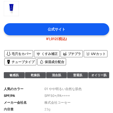
公式サイト
¥1,012(税込)
毛穴をカバー
くすみ補正
プチプラ
UVカット
チューブタイプ
保湿成分配合
敏感肌
乾燥肌
混合肌
普通肌
オイリー肌
人気のカラー
01 やや明るい自然な肌色
SPF/PA
SPF50+/PA++++
メーカー会社名
株式会社コーセー
内容量
23g