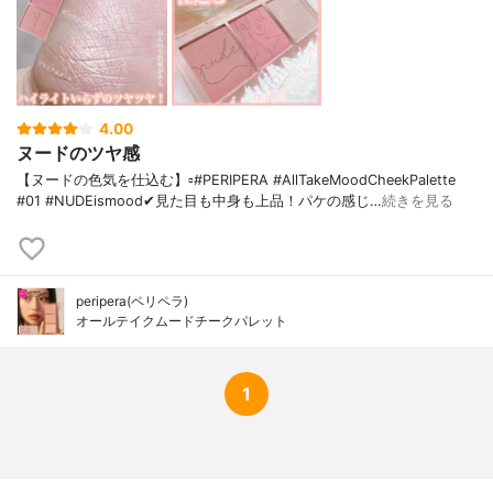
4.00
ヌードのツヤ感
【ヌードの色気を仕込む】▫️#PERIPERA #AllTakeMoodCheekPalette
#01 #NUDEismood✔見た目も中身も上品！パケの感じ…
続きを見る
peripera(ペリペラ)
オールテイクムード​チークパレット
1