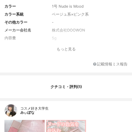
カラー
1号 Nude is Mood
カラー系統
ベージュ系×ピンク系
その他カラー
-
メーカー会社名
株式会社DOOWON
内容量
5g
香り
なし
もっと見る
原産国
韓国
記載情報ミス報告
クチコミ・評判(1)
コスメ好き大学生
みぃぽな