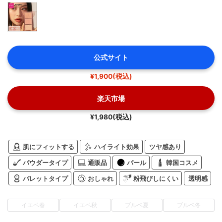
公式サイト
¥1,900(税込)
楽天市場
¥1,980(税込)
肌にフィットする
ハイライト効果
ツヤ感あり
パウダータイプ
通販品
パール
韓国コスメ
パレットタイプ
おしゃれ
粉飛びしにくい
透明感
イエベ春
イエベ秋
ブルベ夏
ブルベ冬