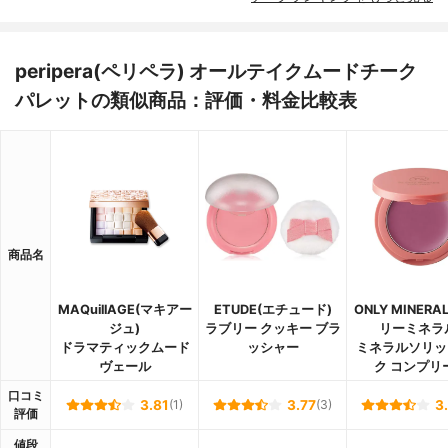
peripera(ペリペラ) オールテイクムード​チーク
パレットの類似商品：評価・料金比較表
商品名
MAQuillAGE(マキアー
ETUDE(エチュード)
ONLY MINERA
ジュ)
ラブリー クッキー ブラ
リーミネラ
ドラマティックムード
ッシャー
ミネラルソリッ
ヴェール
ク コンプリ
口コミ
3.81
(1)
3.77
(3)
3
評価
値段