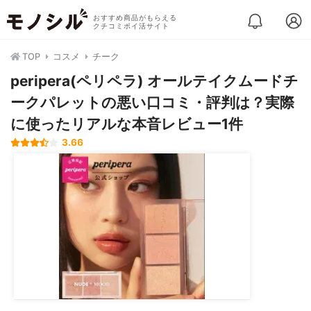
おすすめ商品がもらえる
クチコミポイ活サイト
TOP
コスメ
チーク
peripera(ペリペラ) オールテイクムード​チ
ークパレットの悪い口コミ・評判は？実際
に使ったリアルな本音レビュー1件
3.66