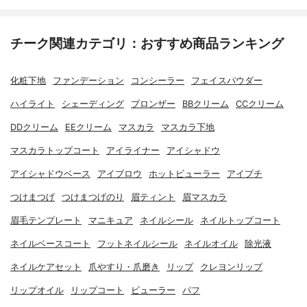
チーク関連カテゴリ：おすすめ商品ランキング
化粧下地
ファンデーション
コンシーラー
フェイスパウダー
ハイライト
シェーディング
ブロンザー
BBクリーム
CCクリーム
DDクリーム
EEクリーム
マスカラ
マスカラ下地
マスカラトップコート
アイライナー
アイシャドウ
アイシャドウベース
アイブロウ
ホットビューラー
アイプチ
つけまつげ
つけまつげのり
眉ティント
眉マスカラ
眉毛テンプレート
マニキュア
ネイルシール
ネイルトップコート
ネイルベースコート
フットネイルシール
ネイルオイル
除光液
ネイルケアセット
爪やすり・爪磨き
リップ
クレヨンリップ
リップオイル
リップコート
ビューラー
パフ