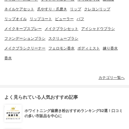
ネイルケアセット
爪やすり・爪磨き
リップ
クレヨンリップ
リップオイル
リップコート
ビューラー
パフ
メイクキープスプレー
メイクブラシセット
アイシャドウブラシ
ファンデーションブラシ
スクリューブラシ
メイクブラシクリーナー
フェロモン香水
ボディミスト
練り香水
香水
カテゴリ一覧へ
よく見られている人気おすすめ記事
ホワイトニング歯磨き粉おすすめランキング52選！口コミ
の多い市販品を中心に