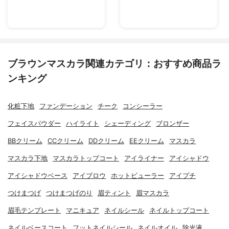
ブラウンマスカラ関連カテゴリ：おすすめ商品ラ
ンキング
化粧下地
ファンデーション
チーク
コンシーラー
フェイスパウダー
ハイライト
シェーディング
ブロンザー
BBクリーム
CCクリーム
DDクリーム
EEクリーム
マスカラ
マスカラ下地
マスカラトップコート
アイライナー
アイシャドウ
アイシャドウベース
アイブロウ
ホットビューラー
アイプチ
つけまつげ
つけまつげのり
眉ティント
眉マスカラ
眉毛テンプレート
マニキュア
ネイルシール
ネイルトップコート
ネイルベースコート
フットネイルシール
ネイルオイル
除光液