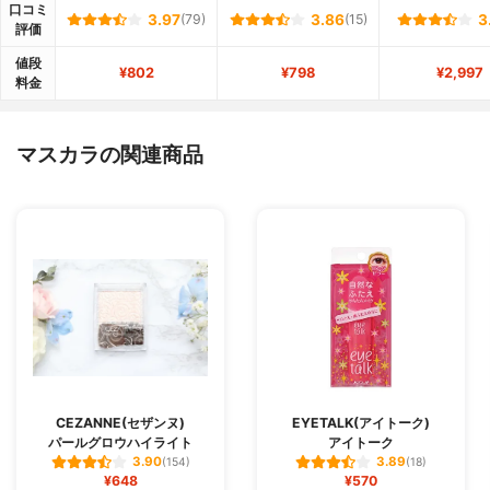
口コミ
3.97
(79)
3.86
(15)
3
評価
値段
¥802
¥798
¥2,997
料金
マスカラの関連商品
CEZANNE(セザンヌ)
EYETALK(アイトーク)
パールグロウハイライト
アイトーク
3.90
3.89
(154)
(18)
¥648
¥570