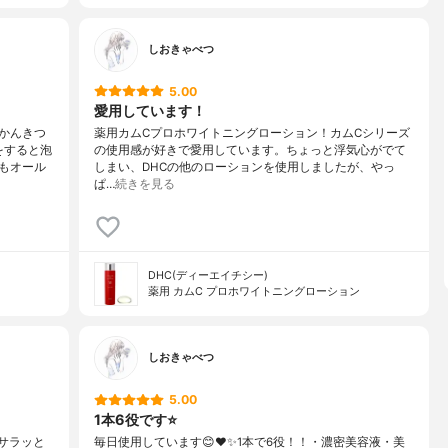
しおきゃべつ
5.00
愛用しています！
かんきつ
薬用カムCプロホワイトニングローション！カムCシリーズ
をすると泡
の使用感が好きで愛用しています。ちょっと浮気心がでて
もオール
しまい、DHCの他のローションを使用しましたが、やっ
ぱ…
続きを見る
DHC(ディーエイチシー)
薬用 カムC プロホワイトニングローション
しおきゃべつ
5.00
1本6役です⭐️
ずサラッと
毎日使用しています😊❤️✨1本で6役！！・濃密美容液・美