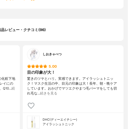
商品レビュー・クチコミ(96)
しおきゃべつ
5.00
目の印象が大！
の化粧下地
驚きのツヤとハリ。実感できます。アイラッシュトニッ
レイにの
ク！マスク生活の中、目元の印象は大！長年、朝・晩ケア
Q10…
続
しています。おかげでマツエクやまつ毛パーマをしても切
れ毛な…
続きを見る
DHC(ディーエイチシー)
アイラッシュトニック