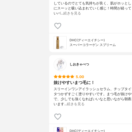
しているのでとても気持ちが良く、肌がホッとし
にスーッと吸い込まれていく感じ！時間が経って
いバ…
続きを見る
DHC(ディーエイチシー)
スーパーコラーゲン スプリーム
しおきゃべつ
5.00
抜けやすいまつ毛に！
スリーインワンアイラッシュセラム、チップタイ
タつかずすごく塗りやすいです。まつ毛が抜けや
で、少しでも強くなればいいなと思いながら朝夜
います…
続きを見る
DHC(ディーエイチシー)