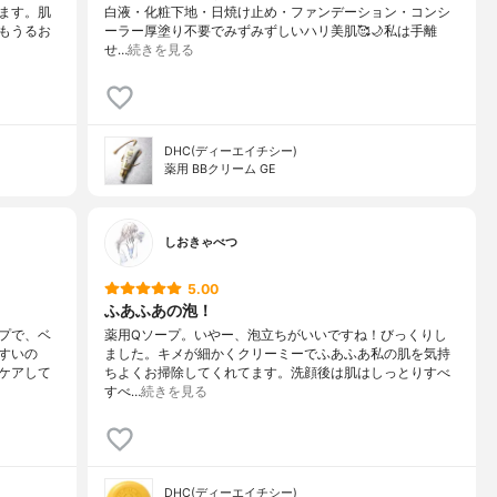
ます。肌
白液・化粧下地・日焼け止め・ファンデーション・コンシ
もうるお
ーラー厚塗り不要でみずみずしいハリ美肌🥰🌙私は手離
せ…
続きを見る
DHC(ディーエイチシー)
薬用 BBクリーム GE
しおきゃべつ
5.00
ふあふあの泡！
プで、ベ
薬用Qソープ。いやー、泡立ちがいいですね！びっくりし
すいの
ました。キメが細かくクリーミーでふあふあ私の肌を気持
ケアして
ちよくお掃除してくれてます。洗顔後は肌はしっとりすべ
すべ…
続きを見る
DHC(ディーエイチシー)