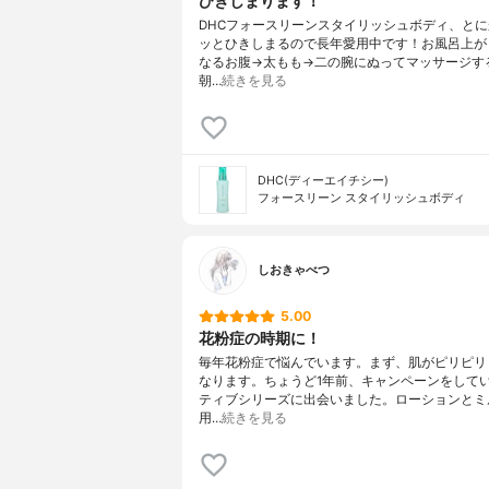
ひきしまります！
DHCフォースリーンスタイリッシュボディ、と
ッとひきしまるので長年愛用中です！お風呂上が
なるお腹→太もも→二の腕にぬってマッサージす
朝…
続きを見る
DHC(ディーエイチシー)
フォースリーン スタイリッシュボディ
しおきゃべつ
5.00
花粉症の時期に！
毎年花粉症で悩んでいます。まず、肌がピリピリ
なります。ちょうど1年前、キャンペーンをして
ティブシリーズに出会いました。ローションとミ
用…
続きを見る