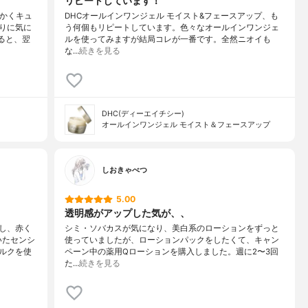
リピートしています！
にかくキュ
DHCオールインワンジェル モイスト&フェースアップ、も
りに気に
う何個もリピートしています。色々なオールインワンジェ
ると、翌
ルを使ってみますが結局コレが一番です。全然ニオイも
な…
続きを見る
DHC(ディーエイチシー)
オールインワンジェル モイスト＆フェースアップ
しおきゃべつ
5.00
透明感がアップした気が、、
し、赤く
シミ・ソバカスが気になり、美白系のローションをずっと
いたセンシ
使っていましたが、ローションパックをしたくて、キャン
ルクを使
ペーン中の薬用Qローションを購入しました。週に2〜3回
た…
続きを見る