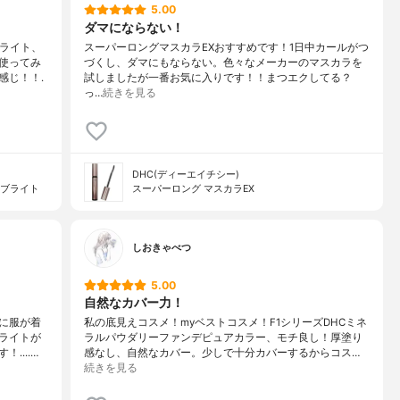
5.00
ダマにならない！
ブライト、
スーパーロングマスカラEXおすすめです！1日中カールがつ
使ってみ
づくし、ダマにもならない。色々なメーカーのマスカラを
感じ！！.
試しましたが一番お気に入りです！！まつエクしてる？
っ…
続きを見る
DHC(ディーエイチシー)
ーブライト
スーパーロング マスカラEX
しおきゃべつ
5.00
自然なカバー力！
に服が着
私の底見えコスメ！myベストコスメ！F1シリーズDHCミネ
ライトが
ラルパウダリーファンデピュアカラー、モチ良し！厚塗り
....…
感なし、自然なカバー。少しで十分カバーするからコス…
続きを見る