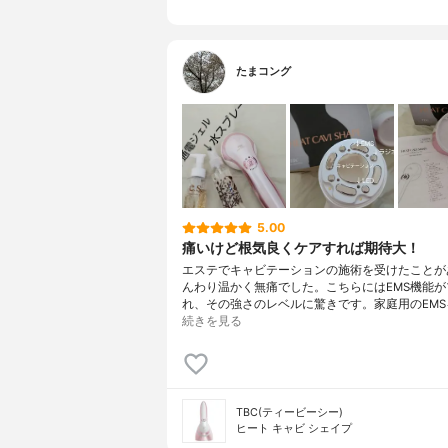
たまコング
5.00
痛いけど根気良くケアすれば期待大！
エステでキャビテーションの施術を受けたことが
んわり温かく無痛でした。こちらにはEMS機能が
れ、その強さのレベルに驚きです。家庭用のEMS
続きを見る
TBC(ティービーシー)
ヒート キャビ シェイプ