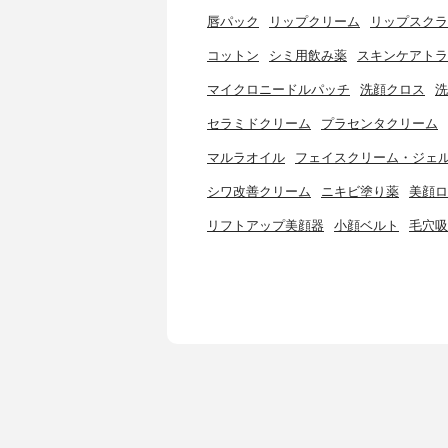
唇パック
リップクリーム
リップスクラ
コットン
シミ用飲み薬
スキンケアトラ
マイクロニードルパッチ
洗顔クロス
洗
セラミドクリーム
プラセンタクリーム
マルラオイル
フェイスクリーム・ジェ
シワ改善クリーム
ニキビ塗り薬
美顔ロ
リフトアップ美顔器
小顔ベルト
毛穴吸