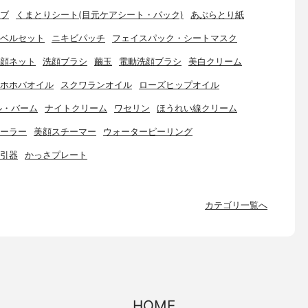
ブ
くまとりシート(目元ケアシート・パック)
あぶらとり紙
ベルセット
ニキビパッチ
フェイスパック・シートマスク
顔ネット
洗顔ブラシ
繭玉
電動洗顔ブラシ
美白クリーム
ホホバオイル
スクワランオイル
ローズヒップオイル
ル・バーム
ナイトクリーム
ワセリン
ほうれい線クリーム
ーラー
美顔スチーマー
ウォーターピーリング
引器
かっさプレート
カテゴリ一覧へ
HOME