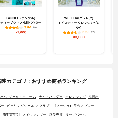
FANCL(ファンケル)
WELEDA(ヴェレダ)
ディープクリア洗顔パウダー
モイスチャー クレンジングミ
ルク
3.84
(80)
¥1,600
3.95
(37)
¥3,300
関連カテゴリ：おすすめ商品ランキング
ンワンジェル・クリーム
ナイトパウダー
クレンジング
洗顔料
バー
ピーリングジェル(スクラブ・ゴマージュ)
毛穴スプレー
眉毛育毛剤
アイシャンプー
唇美容液
リップバーム