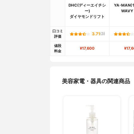
DHC(ディーエイチシ
YA-MAN
ー)
WAVY 
ダイヤモンドリフト
口コミ
3.71
(3)
評価
値段
¥17,600
¥17,
料金
美容家電・器具の関連商品