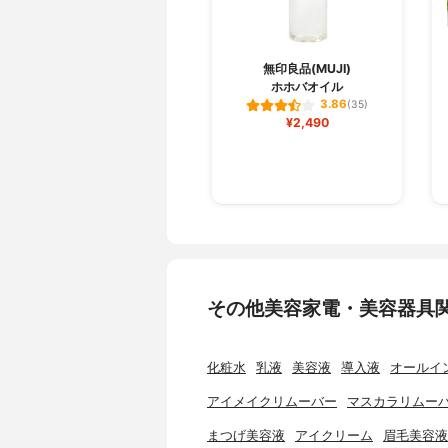
無印良品(MUJI)
ホホバオイル
3.86
(35)
¥2,490
その他美容家電・美容器具
化粧水
乳液
美容液
導入液
オールイ
アイメイクリムーバー
マスカラリムー
まつげ美容液
アイクリーム
眉毛美容液