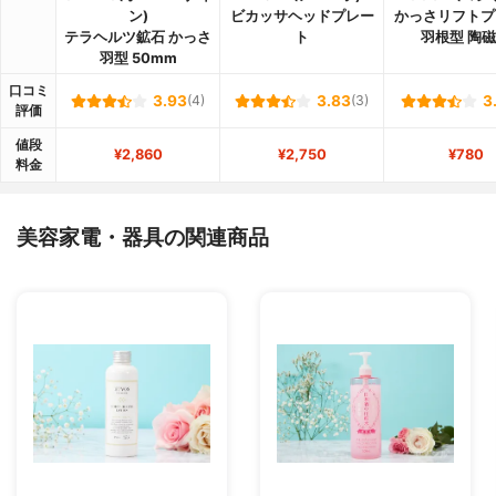
ン)
ビカッサヘッドプレー
かっさリフトプ
テラヘルツ鉱石 かっさ
ト
羽根型 陶
羽型 50mm
口コミ
3.93
(4)
3.83
(3)
3
評価
値段
¥2,860
¥2,750
¥780
料金
美容家電・器具の関連商品