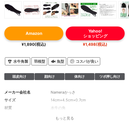
Yahoo!
Amazon
ショッピング
¥1,890(税込)
¥1,498(税込)
水牛角製
羽根型
魚型
コスパが良い
頭皮向け
顔向け
体向け
ツボ押し向け
メーカー会社名
Nameraかっさ
サイズ
14cm×4.5cm×0.7cm
材質
水牛の角
もっと見る