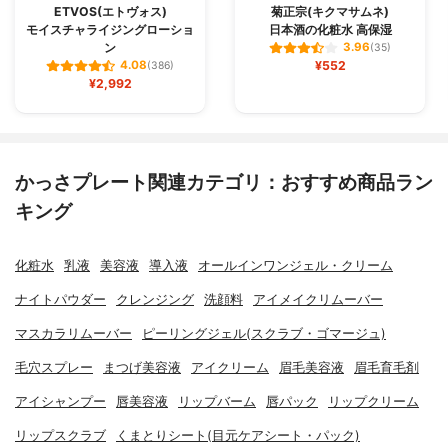
ETVOS(エトヴォス)
菊正宗(キクマサムネ)
モイスチャライジングローショ
日本酒の化粧水 高保湿
ン
3.96
(35)
¥552
4.08
(386)
¥2,992
かっさプレート関連カテゴリ：おすすめ商品ラン
キング
化粧水
乳液
美容液
導入液
オールインワンジェル・クリーム
ナイトパウダー
クレンジング
洗顔料
アイメイクリムーバー
マスカラリムーバー
ピーリングジェル(スクラブ・ゴマージュ)
毛穴スプレー
まつげ美容液
アイクリーム
眉毛美容液
眉毛育毛剤
アイシャンプー
唇美容液
リップバーム
唇パック
リップクリーム
リップスクラブ
くまとりシート(目元ケアシート・パック)