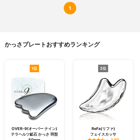
1
かっさプレートおすすめランキング
1位
2位
OVER-9(オーバー ナイン)
ReFa(リファ)
テラヘルツ鉱石 かっさ 羽型
フェイスカッサ
50mm
3.90