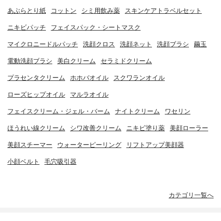
あぶらとり紙
コットン
シミ用飲み薬
スキンケアトラベルセット
ニキビパッチ
フェイスパック・シートマスク
マイクロニードルパッチ
洗顔クロス
洗顔ネット
洗顔ブラシ
繭玉
電動洗顔ブラシ
美白クリーム
セラミドクリーム
プラセンタクリーム
ホホバオイル
スクワランオイル
ローズヒップオイル
マルラオイル
フェイスクリーム・ジェル・バーム
ナイトクリーム
ワセリン
ほうれい線クリーム
シワ改善クリーム
ニキビ塗り薬
美顔ローラー
美顔スチーマー
ウォーターピーリング
リフトアップ美顔器
小顔ベルト
毛穴吸引器
カテゴリ一覧へ