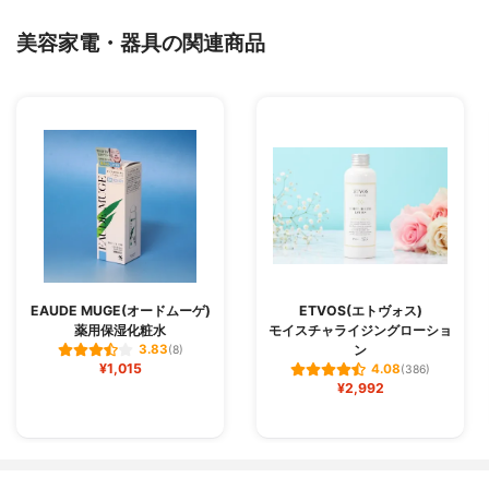
美容家電・器具の関連商品
EAUDE MUGE(オードムーゲ)
ETVOS(エトヴォス)
薬用保湿化粧水
モイスチャライジングローショ
ン
3.83
(8)
¥1,015
4.08
(386)
¥2,992