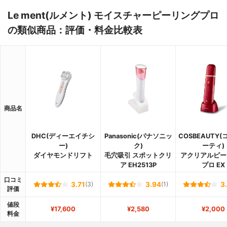
Le ment(ルメント) モイスチャーピーリングプロ
の類似商品：評価・料金比較表
商品名
DHC(ディーエイチシ
Panasonic(パナソニッ
COSBEAUTY
ー)
ク)
ーティ)
ダイヤモンドリフト
毛穴吸引 スポットクリ
アクリアルピー
ア EH2513P
プロ EX
口コミ
3.71
(3)
3.94
(1)
3
評価
値段
¥17,600
¥2,580
¥2,000
料金