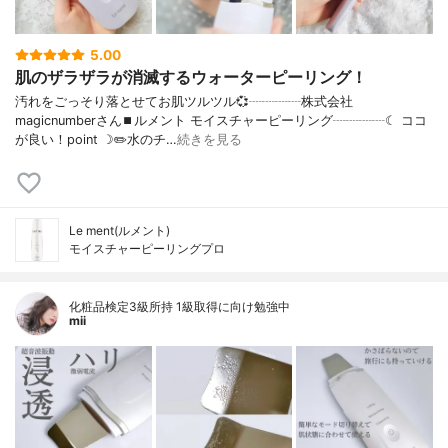
5.00
肌のザラザラが消滅するウォーターピーリング！
汚れをごっそり落とせてお肌ツルツル💞┈┈┈┈株式会社
magicnumberさん⏹ルメント モイスチャーピーリング┈┈┈┈☾ ココ
が良い！point ☽✏️水のチ…
続きを見る
Le ment(ルメント)
モイスチャーピーリングプロ
化粧品検定3級所持 1級取得に向け勉強中
mii