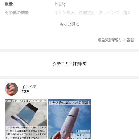
重量
約97g
その他の機能
イオン導入、微弱電流、タッピング、超音
波振動
もっと見る
電源方式
充電式
記載情報ミス報告
クチコミ・評判(5)
イエベ春
なゆ