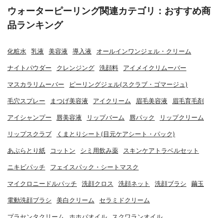
ウォーターピーリング関連カテゴリ：おすすめ商
品ランキング
化粧水
乳液
美容液
導入液
オールインワンジェル・クリーム
ナイトパウダー
クレンジング
洗顔料
アイメイクリムーバー
マスカラリムーバー
ピーリングジェル(スクラブ・ゴマージュ)
毛穴スプレー
まつげ美容液
アイクリーム
眉毛美容液
眉毛育毛剤
アイシャンプー
唇美容液
リップバーム
唇パック
リップクリーム
リップスクラブ
くまとりシート(目元ケアシート・パック)
あぶらとり紙
コットン
シミ用飲み薬
スキンケアトラベルセット
ニキビパッチ
フェイスパック・シートマスク
マイクロニードルパッチ
洗顔クロス
洗顔ネット
洗顔ブラシ
繭玉
電動洗顔ブラシ
美白クリーム
セラミドクリーム
プラセンタクリーム
ホホバオイル
スクワランオイル