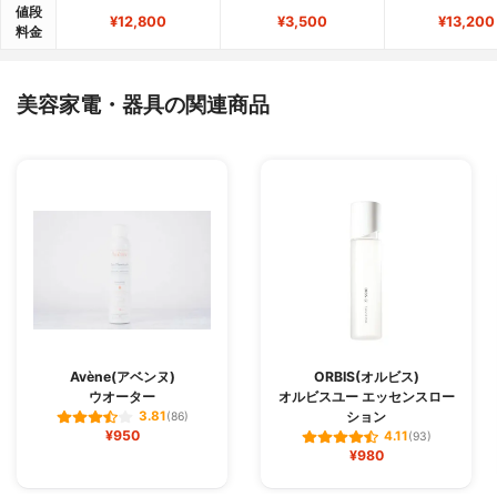
値段
¥12,800
¥3,500
¥13,200
料金
美容家電・器具の関連商品
Avène(アベンヌ)
ORBIS(オルビス)
ウオーター
オルビスユー エッセンスロー
ション
3.81
(86)
¥950
4.11
(93)
¥980