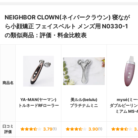
NEIGHBOR CLOWN(ネイバークラウン) 寝なが
ら小顔矯正 フェイスベルト メンズ用 N0330-1
の類似商品：評価・料金比較表
商品名
YA-MAN(ヤーマン)
美ルル(belulu)
mysé(ミー
トルネードRFローラー
プラチナムミニ
ダブルピーリン
ミアム MS-
口コミ
3.79
(1)
3.90
(1)
3
評価