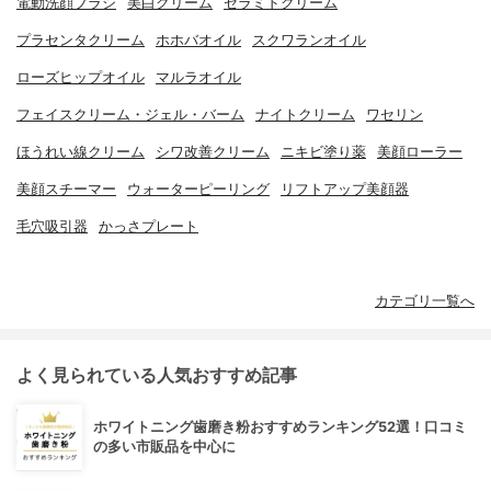
電動洗顔ブラシ
美白クリーム
セラミドクリーム
プラセンタクリーム
ホホバオイル
スクワランオイル
ローズヒップオイル
マルラオイル
フェイスクリーム・ジェル・バーム
ナイトクリーム
ワセリン
ほうれい線クリーム
シワ改善クリーム
ニキビ塗り薬
美顔ローラー
美顔スチーマー
ウォーターピーリング
リフトアップ美顔器
毛穴吸引器
かっさプレート
カテゴリ一覧へ
よく見られている人気おすすめ記事
ホワイトニング歯磨き粉おすすめランキング52選！口コミ
の多い市販品を中心に