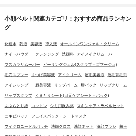
小顔ベルト関連カテゴリ：おすすめ商品ランキン
グ
化粧水
乳液
美容液
導入液
オールインワンジェル・クリーム
ナイトパウダー
クレンジング
洗顔料
アイメイクリムーバー
マスカラリムーバー
ピーリングジェル(スクラブ・ゴマージュ)
毛穴スプレー
まつげ美容液
アイクリーム
眉毛美容液
眉毛育毛剤
アイシャンプー
唇美容液
リップバーム
唇パック
リップクリーム
リップスクラブ
くまとりシート(目元ケアシート・パック)
あぶらとり紙
コットン
シミ用飲み薬
スキンケアトラベルセット
ニキビパッチ
フェイスパック・シートマスク
マイクロニードルパッチ
洗顔クロス
洗顔ネット
洗顔ブラシ
繭玉