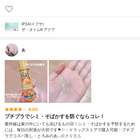
IPSA(イプサ)
ザ・タイムR アクア
あ
4.00
プチプラでシミ・そばかすを防ぐならコレ！
紫外線は家の中にいても浴びるもの☹︎！シミ・そばかすを予防するため
には、毎日の対策が大切です⚑︎⚐︎・ドラッグストアで購入可能・プチプ
ラでコスパ良し・とろみのあ…
続きを見る