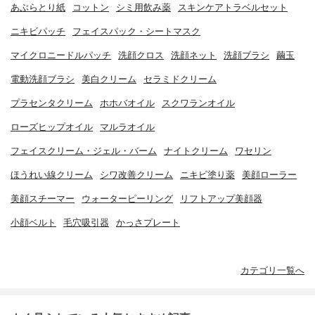
あぶらとり紙
コットン
シミ用飲み薬
スキンケアトラベルセット
ニキビパッチ
フェイスパック・シートマスク
マイクロニードルパッチ
洗顔クロス
洗顔ネット
洗顔ブラシ
繭玉
電動洗顔ブラシ
美白クリーム
セラミドクリーム
プラセンタクリーム
ホホバオイル
スクワランオイル
ローズヒップオイル
マルラオイル
フェイスクリーム・ジェル・バーム
ナイトクリーム
ワセリン
ほうれい線クリーム
シワ改善クリーム
ニキビ塗り薬
美顔ローラー
美顔スチーマー
ウォーターピーリング
リフトアップ美顔器
小顔ベルト
毛穴吸引器
かっさプレート
カテゴリ一覧へ