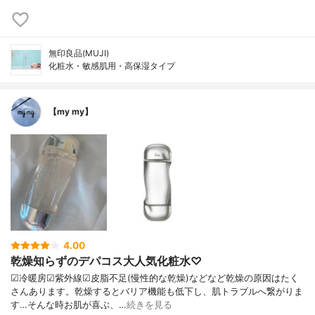
無印良品(MUJI)
化粧水・敏感肌用・高保湿タイプ
【my my】
4.00
乾燥知らずのデパコス大人気化粧水♡
☑︎冷暖房☑︎紫外線☑︎皮脂不足(慢性的な乾燥)などなど乾燥の原因はたく
さんあります。乾燥するとバリア機能も低下し、肌トラブルへ繋がりま
す…そんな時お肌が喜ぶ、…
続きを見る