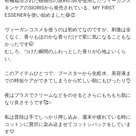
有機栽培された植物性の原料のみを使用したヴィーガンス
キンケアのSIORISから発売されている、MY FIRST
ESSENERを使い始めました😆👏
ヴィーガンコスメを使うのは初めてなのですが、刺激は全
くなく、香りもほのかな香りだけで変に気になることもな
かったです🤭
むしろ、つけた瞬間のふわっとした香りが心地よいくら
い。
このアイテムひとつで、ブースターから化粧水、美容液ま
での時短ケアができてしまうから忙しい朝にもぴったり👌
夜はプラスでクリームなどをのせるとさらにもちもち肌に
なり良さそうです🥰✨
私は普段は手でしっかり押し込み、週末や疲れている時に
コットンに贅沢に染み込ませてコットンパックをしていま
す♡