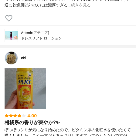
逆に乾燥肌以外の方には濃厚すぎる…
続きを見る
Attenir(アテニア)
ドレスリフト ローション
chi
4.00
柑橘系の香りが爽やか?✨
ぽつぽつシミが気になり始めたので、ビタミン系の化粧水を使いたくて
購入しました。これ一本だとあっさりしすぎていて心もとないですが、