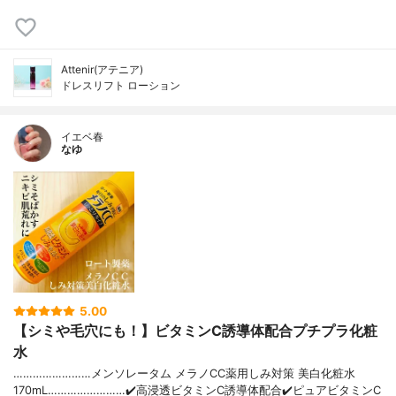
Attenir(アテニア)
ドレスリフト ローション
イエベ春
なゆ
5.00
【シミや毛穴にも！】ビタミンC誘導体配合プチプラ化粧
水
……………………メンソレータム メラノCC薬用しみ対策 美白化粧水
170mL……………………✔️高浸透ビタミンC誘導体配合✔️ピュアビタミンC