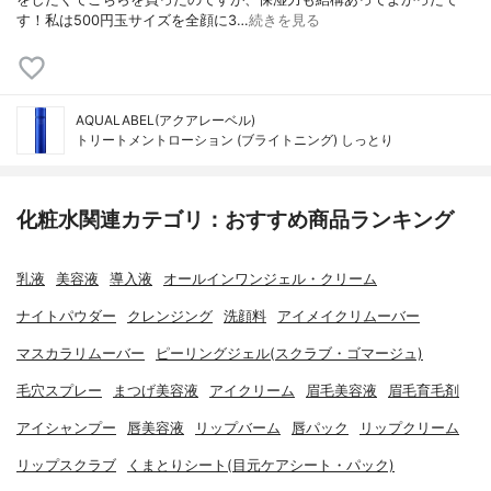
す！私は500円玉サイズを全顔に3…
続きを見る
AQUALABEL(アクアレーベル)
トリートメントローション (ブライトニング) しっとり
化粧水関連カテゴリ：おすすめ商品ランキング
乳液
美容液
導入液
オールインワンジェル・クリーム
ナイトパウダー
クレンジング
洗顔料
アイメイクリムーバー
マスカラリムーバー
ピーリングジェル(スクラブ・ゴマージュ)
毛穴スプレー
まつげ美容液
アイクリーム
眉毛美容液
眉毛育毛剤
アイシャンプー
唇美容液
リップバーム
唇パック
リップクリーム
リップスクラブ
くまとりシート(目元ケアシート・パック)