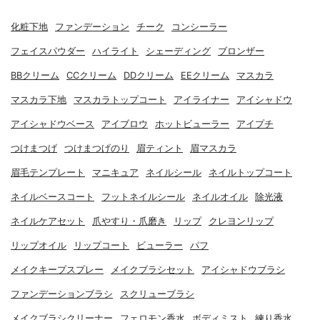
化粧下地
ファンデーション
チーク
コンシーラー
フェイスパウダー
ハイライト
シェーディング
ブロンザー
BBクリーム
CCクリーム
DDクリーム
EEクリーム
マスカラ
マスカラ下地
マスカラトップコート
アイライナー
アイシャドウ
アイシャドウベース
アイブロウ
ホットビューラー
アイプチ
つけまつげ
つけまつげのり
眉ティント
眉マスカラ
眉毛テンプレート
マニキュア
ネイルシール
ネイルトップコート
ネイルベースコート
フットネイルシール
ネイルオイル
除光液
ネイルケアセット
爪やすり・爪磨き
リップ
クレヨンリップ
リップオイル
リップコート
ビューラー
パフ
メイクキープスプレー
メイクブラシセット
アイシャドウブラシ
ファンデーションブラシ
スクリューブラシ
メイクブラシクリーナー
フェロモン香水
ボディミスト
練り香水