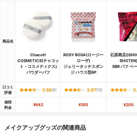
商品名
Chacott
ROSY ROSA(ロージー
石原商店(ISHI
COSMETICS(チャコッ
ローザ)
SHOTEN
ト・コスメティクス)
ジェリータッチスポン
SBR パフ ベ
パウダーパフ
ジ ハウス型6P
口コミ
3.98
(8)
3.97
(12)
3
評価
値段
¥642
¥393
¥200
料金
メイクアップグッズの関連商品