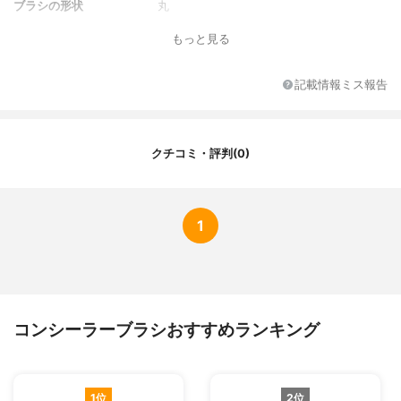
ブラシの形状
丸
特徴
デュアルタイプ
もっと見る
全長（mm）
162
毛の長さ（mm）
6（小）, 14（大）
記載情報ミス報告
毛の幅（mm）
3（小）, 9（大）
クチコミ・評判(0)
1
コンシーラーブラシおすすめランキング
1位
2位