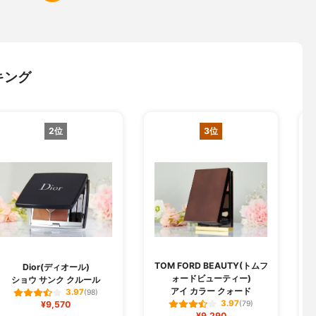
キング
2位
3位
TOM FORD BEAUTY(トムフ
Dior(ディオール)
ォードビューティー)
ショウ サンク クルール
アイ カラー クォード
3.97
(98)
3.97
¥9,570
(79)
¥9,290