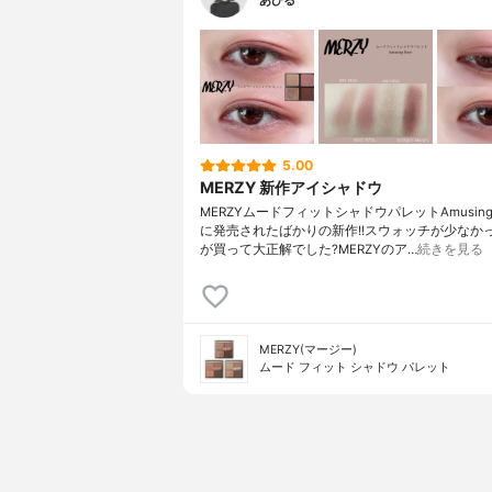
あひる
5.00
MERZY 新作アイシャドウ
MERZYムードフィットシャドウパレットAmusing 
に発売されたばかりの新作!!スウォッチが少なか
が買って大正解でした?MERZYのア…
続きを見る
MERZY(マージー)
ムード フィット シャドウ パレット