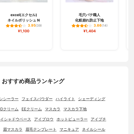
excel(エクセル)
毛穴パテ職人
s
ネイルポリッシュ N
化粧崩れ防止下地
3.95
3.66
(39)
(14)
¥1,100
¥1,404
：おすすめ商品ランキング
ンシーラー
フェイスパウダー
ハイライト
シェーディング
DDクリーム
EEクリーム
マスカラ
マスカラ下地
イシャドウベース
アイブロウ
ホットビューラー
アイプチ
眉マスカラ
眉毛テンプレート
マニキュア
ネイルシール