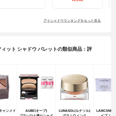
アイシャドウランキングをもっと見る
ド フィット シャドウ パレットの類似商品：評
(キャンメイ
AUBE(オーブ)
LUNASOL(ルナソル)
LANCOME
)
ブラシひと塗りシャド
グラムウィンク
イプノ パ