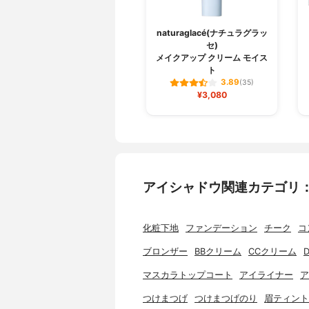
naturaglacé(ナチュラグラッ
セ)
メイクアップ クリーム モイス
ト
3.89
(35)
¥3,080
アイシャドウ関連カテゴリ
化粧下地
ファンデーション
チーク
コ
ブロンザー
BBクリーム
CCクリーム
マスカラトップコート
アイライナー
ア
つけまつげ
つけまつげのり
眉ティント