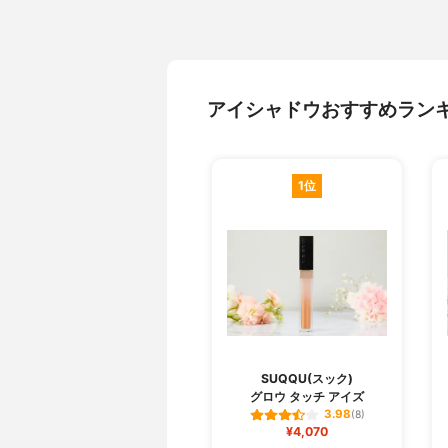
アイシャドウおすすめラン
1位
SUQQU(スック)
グロウ タッチ アイズ
3.98
(8)
¥4,070