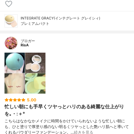
INTEGRATE GRACY(インテグレート グレイシィ)
プレミアムパクト
ブロガー
RisA
5.00
忙しい朝にも手早くツヤっとハリのある綺麗な仕上がり
を｡・:＋°
こちらはなかなかメイクに時間をかけていられないような忙しい朝に
も、ひと塗りで厚塗り感のない明るくツヤっとした艶ハリ肌へと導いて
くれるパウダリーファンデーション。…
続きを見る