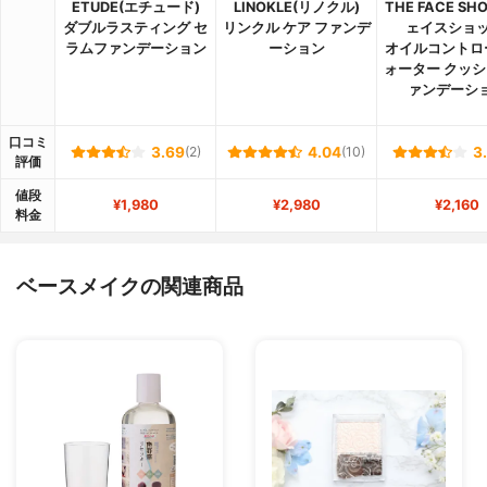
ETUDE(エチュード)
LINOKLE(リノクル)
THE FACE SH
ダブルラスティング セ
リンクル ケア ファンデ
ェイスショッ
ラムファンデーション
ーション
オイルコントロ
ォーター クッシ
ァンデーシ
口コミ
3.69
(2)
4.04
(10)
3
評価
値段
¥1,980
¥2,980
¥2,160
料金
ベースメイクの関連商品