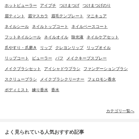
ホットビューラー
アイプチ
つけまつげ
つけまつげのり
眉ティント
眉マスカラ
眉毛テンプレート
マニキュア
ネイルシール
ネイルトップコート
ネイルベースコート
フットネイルシール
ネイルオイル
除光液
ネイルケアセット
爪やすり・爪磨き
リップ
クレヨンリップ
リップオイル
リップコート
ビューラー
パフ
メイクキープスプレー
メイクブラシセット
アイシャドウブラシ
ファンデーションブラシ
スクリューブラシ
メイクブラシクリーナー
フェロモン香水
ボディミスト
練り香水
香水
カテゴリ一覧へ
よく見られている人気おすすめ記事