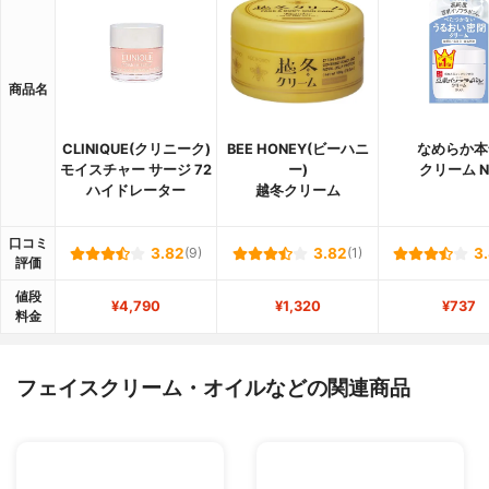
商品名
CLINIQUE(クリニーク)
BEE HONEY(ビーハニ
なめらか本
モイスチャー サージ 72
ー)
クリーム N
ハイドレーター
越冬クリーム
口コミ
3.82
(9)
3.82
(1)
3
評価
値段
¥4,790
¥1,320
¥737
料金
フェイスクリーム・オイルなどの関連商品