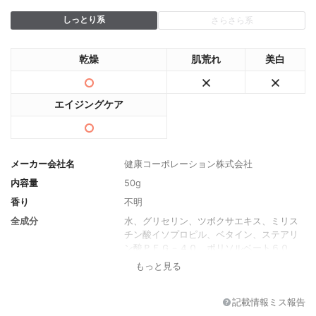
しっとり系
さらさら系
乾燥
肌荒れ
美白
エイジングケア
メーカー会社名
健康コーポレーション株式会社
内容量
50g
香り
不明
全成分
水、グリセリン、ツボクサエキス、ミリス
チン酸イソプロピル、ベタイン、ステアリ
ン酸ＰＥＧ－４０、ポリソルベート６０、
ジメチコン、スクワラン、水添ポリイソブ
もっと見る
テン、BG、ナイアシンアミド、ブロッコリ
ーエキス、アルファルファエキス、キャベ
ツ葉エキス、コムギ胚芽エキス、アブラナ
記載情報ミス報告
エキス、ダイコン種子エキス、乳酸桿菌／