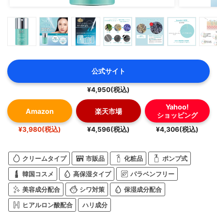
公式サイト
¥4,950(税込)
Yahoo!
Amazon
楽天市場
ショッピング
¥3,980(税込)
¥4,596(税込)
¥4,306(税込)
クリームタイプ
市販品
化粧品
ポンプ式
韓国コスメ
高保湿タイプ
パラベンフリー
美容成分配合
シワ対策
保湿成分配合
ヒアルロン酸配合
ハリ成分