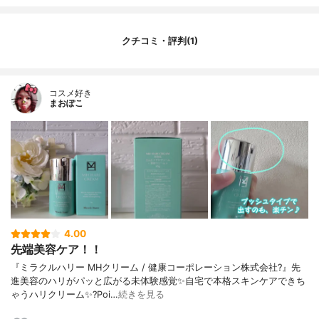
ダイズ発酵エキス、乳酸桿菌／コメ発酵
物、乳酸桿菌／オタネニンジン根発酵液、
サッカロミセス／ハトムギ種子発酵液、サ
クチコミ・評判(1)
ッカロミセス／ジャガイモエキス発酵液、
（ジビニルジメチコン／ジメチコン）コポ
リマー、（Ｃ１２，１３）パレス－３、
コスメ好き
（Ｃ１２，１３）パレス－２３、スベリヒ
まおぽこ
ユエキス、ヒアルロン酸Na、ステアリルア
ルコール、ベヘニルアルコール、シクロペ
ンタシロキサン、ジステアリン酸ペンタエ
リスリチル、チャ葉エキス、トチャカエキ
ス、ヒアルロン酸ヒドロキシプロピルトリ
モニウム、加水分解ヒアルロン酸、アセチ
ルヒアルロン酸Ｎａ、ヒアルロン酸、ヒア
ルロン酸クロスポリマーＮａ、加水分解ヒ
アルロン酸Na、ヒアルロン酸Ｋ、カルボマ
ー、酢酸トコフェロール、アロエベラ葉
4.00
汁、（アクリレーツ／アクリル酸アルキル
先端美容ケア！！
（Ｃ１０－３０））クロスポリマー、グル
『ミラクルハリー MHクリーム / 健康コーポレーション株式会社?』先
コース、ポリアクリル酸Ｎａ、水添ポリデ
進美容のハリがパッと広がる未体験感覚✨自宅で本格スキンケアできち
セン、トリデセス－６、１，２－ヘキサン
ゃうハリクリーム✨?Poi…
続きを見る
ジオール、アデノシン、加水分解カイメ
ン、キサンタンガム、水酸化Na、ＥＤＴＡ