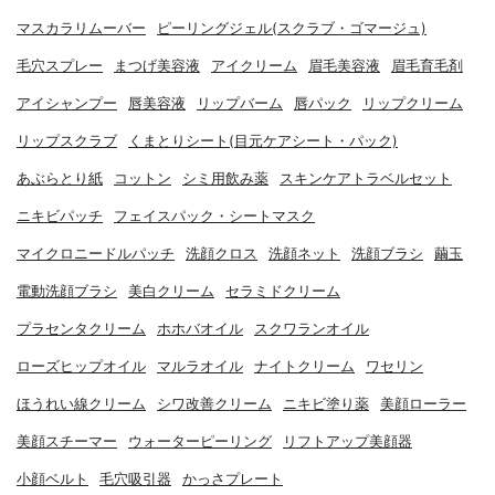
マスカラリムーバー
ピーリングジェル(スクラブ・ゴマージュ)
毛穴スプレー
まつげ美容液
アイクリーム
眉毛美容液
眉毛育毛剤
アイシャンプー
唇美容液
リップバーム
唇パック
リップクリーム
リップスクラブ
くまとりシート(目元ケアシート・パック)
あぶらとり紙
コットン
シミ用飲み薬
スキンケアトラベルセット
ニキビパッチ
フェイスパック・シートマスク
マイクロニードルパッチ
洗顔クロス
洗顔ネット
洗顔ブラシ
繭玉
電動洗顔ブラシ
美白クリーム
セラミドクリーム
プラセンタクリーム
ホホバオイル
スクワランオイル
ローズヒップオイル
マルラオイル
ナイトクリーム
ワセリン
ほうれい線クリーム
シワ改善クリーム
ニキビ塗り薬
美顔ローラー
美顔スチーマー
ウォーターピーリング
リフトアップ美顔器
小顔ベルト
毛穴吸引器
かっさプレート