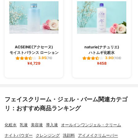
ACSEINE(アクセーヌ)
naturie(ナチュリエ)
モイストバランス ローション
ハトムギ化粧水
3.95
3.90
(76)
(108)
¥4,729
¥458
フェイスクリーム・ジェル・バーム関連カテゴ
リ：おすすめ商品ランキング
化粧水
乳液
美容液
導入液
オールインワンジェル・クリーム
ナイトパウダー
クレンジング
洗顔料
アイメイクリムーバー