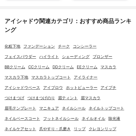
アイシャドウ関連カテゴリ：おすすめ商品ランキ
ング
化粧下地
ファンデーション
チーク
コンシーラー
フェイスパウダー
ハイライト
シェーディング
ブロンザー
BBクリーム
CCクリーム
DDクリーム
EEクリーム
マスカラ
マスカラ下地
マスカラトップコート
アイライナー
アイシャドウベース
アイブロウ
ホットビューラー
アイプチ
つけまつげ
つけまつげのり
眉ティント
眉マスカラ
眉毛テンプレート
マニキュア
ネイルシール
ネイルトップコート
ネイルベースコート
フットネイルシール
ネイルオイル
除光液
ネイルケアセット
爪やすり・爪磨き
リップ
クレヨンリップ