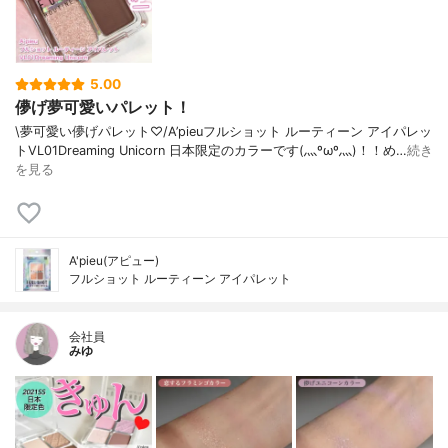
5.00
儚げ夢可愛いパレット！
\夢可愛い儚げパレット♡/A’pieuフルショット ルーティーン アイパレッ
トVL01Dreaming Unicorn 日本限定のカラーです(灬ºωº灬)！！め…
続き
を見る
A'pieu(アピュー)
フルショット ルーティーン アイパレット
会社員
みゆ