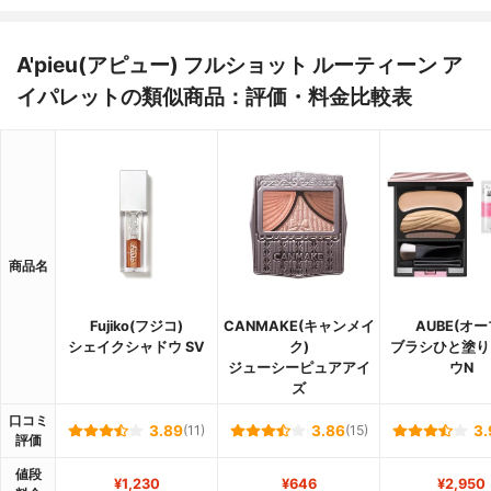
A'pieu(アピュー) フルショット ルーティーン ア
イパレットの類似商品：評価・料金比較表
商品名
Fujiko(フジコ)
CANMAKE(キャンメイ
AUBE(オー
シェイクシャドウ SV
ク)
ブラシひと塗り
ジューシーピュアアイ
ウN
ズ
口コミ
3.89
(11)
3.86
(15)
3.
評価
値段
¥1,230
¥646
¥2,950