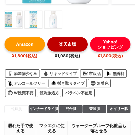
Yahoo!
Amazon
楽天市場
ショッピング
¥1,800(税込)
¥1,980(税込)
¥1,800(税込)
添加物少なめ
リキッドタイプ
市販品
無香料
アルコールフリー
拭き取りタイプ
無着色
W洗顔不要
低刺激処方
パラベン不使用
インナードライ肌
混合肌
普通肌
オイリー肌
乾燥肌
濡れた手で使
マツエクに使
ウォータープルーフ化粧品も
える
える
落とせる