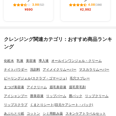
プ
ン
3.98
4.08
(52)
(386)
¥690
¥2,992
クレンジング関連カテゴリ：おすすめ商品ランキ
ング
化粧水
乳液
美容液
導入液
オールインワンジェル・クリーム
ナイトパウダー
洗顔料
アイメイクリムーバー
マスカラリムーバー
ピーリングジェル(スクラブ・ゴマージュ)
毛穴スプレー
まつげ美容液
アイクリーム
眉毛美容液
眉毛育毛剤
アイシャンプー
唇美容液
リップバーム
唇パック
リップクリーム
リップスクラブ
くまとりシート(目元ケアシート・パック)
あぶらとり紙
コットン
シミ用飲み薬
スキンケアトラベルセット