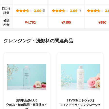
口コミ
3.69
(5)
3.66
(1)
3.
評価
値段
¥4,752
¥7,150
¥550
料金
クレンジング・洗顔料の関連商品
無印良品(MUJI)
ETVOS(エトヴォス)
化粧水・敏感肌用・高保湿タイ
モイスチャライジングローショ