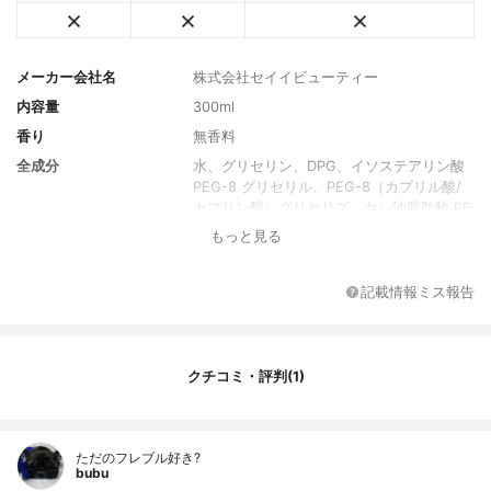
メーカー会社名
株式会社セイイビューティー
内容量
300ml
香り
無香料
全成分
水、グリセリン、DPG、イソステアリン酸
PEG-8 グリセリル、PEG-8（カプリル酸/
カプリン酸）グリセリズ、ヤシ油脂肪酸 PE
G-7 グリセリル、フェノキシエタノール、
もっと見る
ユズ果皮油、温泉水、加水分解コラーゲ
ン、BG、水溶性プロテオグリカン、海水、
アルニカ花エキス、オドリコソウ花エキ
記載情報ミス報告
ス、オランダガラシ葉/茎エキス、ゴボウ根
エキス、セイヨウキズタ葉/茎エキス、ニン
ニク根エキス、セイヨウアカマツ球果エキ
ス、ローズマリー葉エキス、ローマカミツ
クチコミ・評判(1)
レ花エキス、ユズ果実エキス
ただのフレブル好き?
bubu