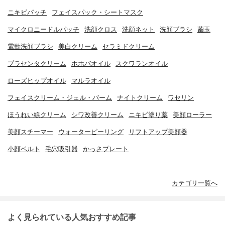
ニキビパッチ
フェイスパック・シートマスク
マイクロニードルパッチ
洗顔クロス
洗顔ネット
洗顔ブラシ
繭玉
電動洗顔ブラシ
美白クリーム
セラミドクリーム
プラセンタクリーム
ホホバオイル
スクワランオイル
ローズヒップオイル
マルラオイル
フェイスクリーム・ジェル・バーム
ナイトクリーム
ワセリン
ほうれい線クリーム
シワ改善クリーム
ニキビ塗り薬
美顔ローラー
美顔スチーマー
ウォーターピーリング
リフトアップ美顔器
小顔ベルト
毛穴吸引器
かっさプレート
カテゴリ一覧へ
よく見られている人気おすすめ記事