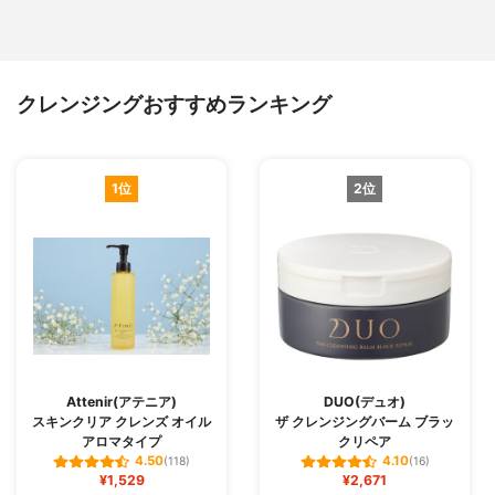
クレンジングおすすめランキング
1位
2位
Attenir(アテニア)
DUO(デュオ)
スキンクリア クレンズ オイル
ザ クレンジングバーム ブラッ
アロマタイプ
クリペア
4.50
4.10
(118)
(16)
¥1,529
¥2,671