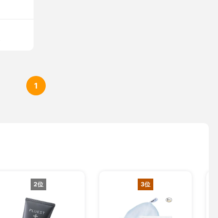
ム
1
2位
3位