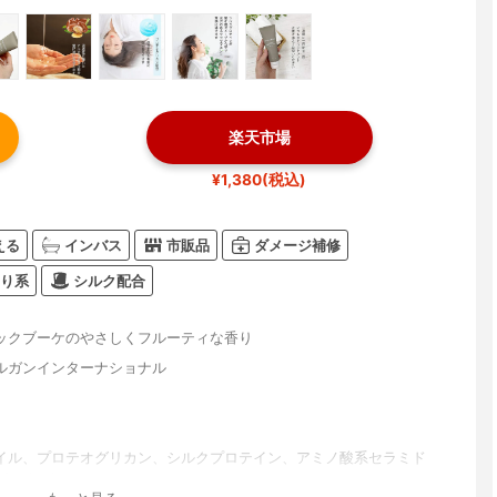
楽天市場
¥1,380(税込)
える
インバス
市販品
ダメージ補修
り系
シルク配合
ックブーケのやさしくフルーティな香り
ルガンインターナショナル
イル、プロテオグリカン、シルクプロテイン、アミノ酸系セラミド
MC）など