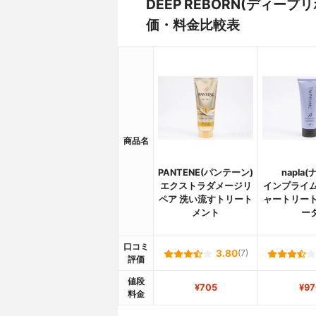
DEEP REBORN(ディー
価・料金比較表
商品名
PANTENE(パンテーン)
napla(
エクストラダメージリ
インプライム
ペア 洗い流すトリート
ャートリート
メント
ー
口コミ
3.80
(7)
評価
値段
¥705
¥97
料金