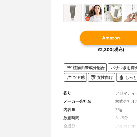
Amazon
¥2,300(税込)
植物由来成分配合
パサつきを抑
ツヤ感
女性向け
しっと
香り
アロマティ
メーカー会社名
株式会社オ
内容量
75g
放置時間
3～5分
全成分
アルガンオ
類似体（C