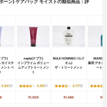
プリボーン) ケアパック モイストの類似商品：評
ナプラ)
napla(ナプラ)
BULK HOMME(バルク
MARO(
 モイスチ
インプライム ボリュー
オム)
薬用 デオスカ
メント ベ
ムアップトリートメン
ザ・トリートメント
ートメ
タ
ト
3.84
(3)
3.88
(1)
3.77
(2)
6
¥1,000
¥1,480
¥85