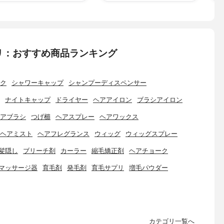
リ：おすすめ商品ランキング
ク
シャワーキャップ
シャンプーディスペンサー
ナイトキャップ
ドライヤー
ヘアアイロン
ブラシアイロン
アブラシ
つげ櫛
ヘアスプレー
ヘアワックス
ヘアミスト
ヘアフレグランス
ウィッグ
ウィッグスプレー
髪隠し
ブリーチ剤
カーラー
縮毛矯正剤
ヘアチョーク
マッサージ器
育毛剤
発毛剤
育毛サプリ
増毛パウダー
カテゴリ一覧へ