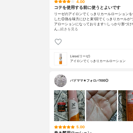
4.00
コテを使用する前に使うとよいです
リーゼのアイロンでくっきりカールローションを
した😊熱を味方にひと束1回でくっきりカールが
アローションになっております✨しっかり形づけ
ん…
続きを見る
Liese(リーゼ)
アイロンでくっきりカールローション
バドママ★フォロバ100◎
5.00
巻き髪用ローション。