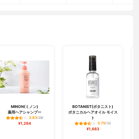
MINON(ミノン)
BOTANIST(ボタニスト)
薬用ヘアシャンプー
ボタニカルヘアオイル モイス
ト
3.83
(28)
¥1,264
3.75
(15)
¥1,683