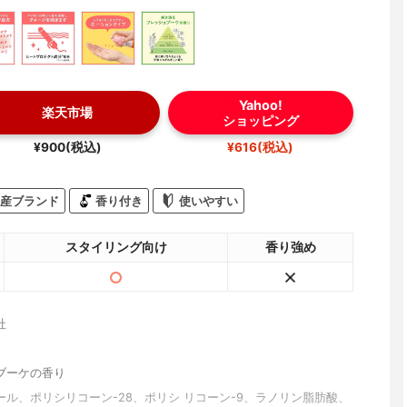
Yahoo!
楽天市場
ショッピング
¥900(税込)
¥616(税込)
産ブランド
香り付き
使いやすい
スタイリング向け
香り強め
社
ブーケの香り
ール、ポリシリコーン-28、ポリシ リコーン-9、ラノリン脂肪酸、