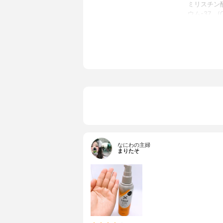
ミリスチン酸
ウム-37、(
a、香料
なにわの主婦
まりたそ