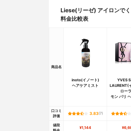
Liese(リーゼ) アイロ
料金比較表
商品名
inoto(イノート)
YVES S
ヘアケアミスト
LAURENT
ローラ
モン パリ 
口コミ
3.83
(7)
評価
値段
¥1,144
¥6,6
料金