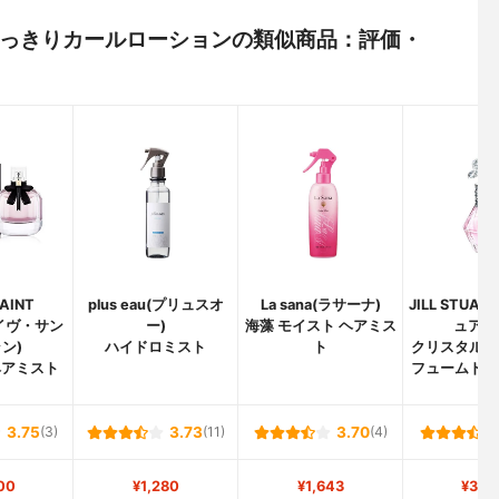
ンでくっきりカールローションの類似商品：評価・
AINT
plus eau(プリュスオ
La sana(ラサーナ)
JILL STUA
(イヴ・サン
ー)
海藻 モイスト ヘアミス
ュアー
ン)
ハイドロミスト
ト
クリスタルブ
ヘアミスト
フュームド 
3.75
(3)
3.73
(11)
3.70
(4)
00
¥1,280
¥1,643
¥3,3