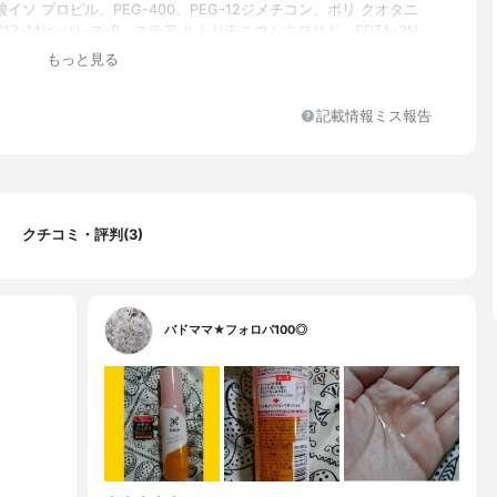
イソ プロピル、PEG-400、PEG-12ジメチコン、ポリ クオタニ
C12-14)s-パレス-9、ステア ルトリモニウムクロリド、EDTA-2N
もっと見る
記載情報ミス報告
クチコミ・評判(3)
バドママ★フォロバ100◎