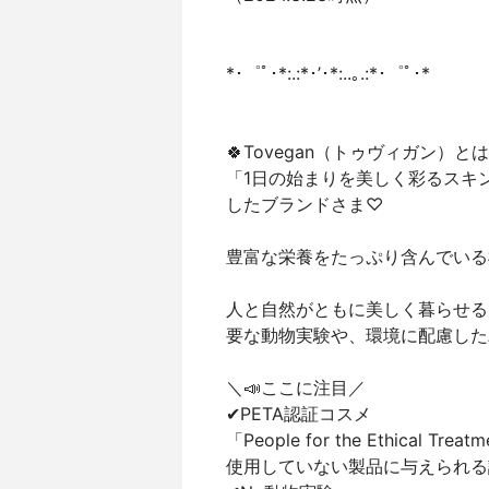
*･゜ﾟ･*:.:*･’･*:..｡.:*･゜ﾟ･*
🍀Tovegan（トゥヴィガン）と
「1日の始まりを美しく彩るスキン
したブランドさま♡
豊富な栄養をたっぷり含んでいる
人と自然がともに美しく暮らせる
要な動物実験や、環境に配慮した
＼📣ここに注目／
✔︎PETA認証コスメ
「People for the Ethical
使用していない製品に与えられる