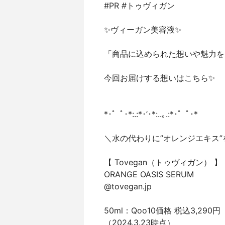
#PR #トゥヴィガン
✨ヴィーガン美容液✨
「商品に込められた想いや魅力をも
今回お届けする想いはこちら✨
*･゜ﾟ･*:.:*･’･*:..｡.:*･゜ﾟ･*
＼水の代わりに”オレンジエキス
【 Tovegan（トゥヴィガン） 】
ORANGE OASIS SERUM
@tovegan.jp
50ml：Qoo10価格 税込3,290円
（2024.3.23時点）