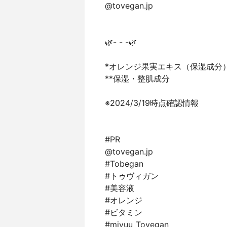
@tovegan.jp
🌿- - -🌿
*オレンジ果実エキス（保湿成分
**保湿・整肌成分
※2024/3/19時点確認情報
#PR
@tovegan.jp
#Tobegan
#トゥヴィガン
#美容液
#オレンジ
#ビタミン
#miyuu_Tovegan