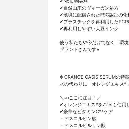
✔︎No動物実験
✔︎自然由来のヴィーガン処方
✔︎環境に配慮されたFSC認証の化
✔︎プラスチックを再利用したPCR
✔︎再利用しやすい大豆インク
使う私たちや今だけでなく、環境
ブランドさんです⭐︎
🍀ORANGE OASIS SERUMの
水の代わりに「オレンジエキス*
＼📣ここに注目！／
✔︎オレンジエキス*を72％も使
✔︎豪華なビタミンC**ケア
・アスコルビン酸
・アスコルビルリン酸