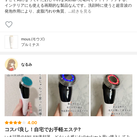
インテリアにも使える画期的な製品なんです。洗顔時に使うと超音波の
発泡作用により、皮脂汚れや角質、…
続きを見る
mous.(モウズ)
プルミナス
なるみ
4.00
コスパ良し！自宅でお手軽エステ?
いま話題のANLAN美顔器、どういう感じなのかな〜と思い購入してみ