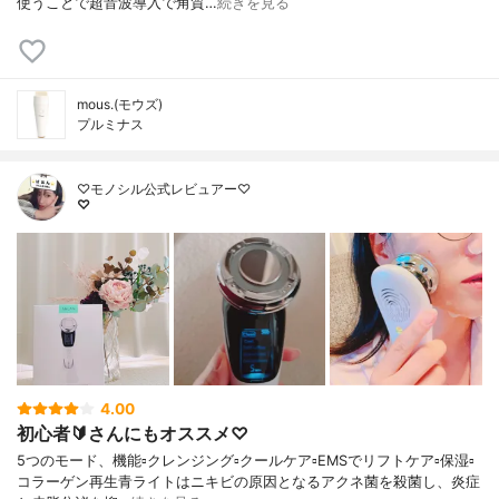
使うことで超音波導入で角質…
続きを見る
mous.(モウズ)
プルミナス
♡モノシル公式レビュアー♡
♡
4.00
初心者🔰さんにもオススメ♡
5つのモード、機能▫️クレンジング▫️クールケア▫️EMSでリフトケア▫️保湿▫️
コラーゲン再生青ライトはニキビの原因となるアクネ菌を殺菌し、炎症