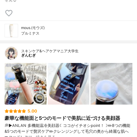
mous.(モウズ)
プルミナス
スキンケア&ヘアケアマニア大学生
ぎんむぎ
5.00
豪華な機能面と5つのモードで美肌に近づける美顔器
💭▶️ANLAN 多機能温冷美顔器☾ココがイチオシpoint！☽✏️8つの機能
&5つのモードで贅沢ケア✏️クレンジングして毛穴の奥から綺麗な肌へ