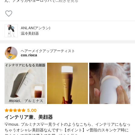
ん、アメリカやヨーロッパで…
続きを見る
ANLAN(アンラン)
温冷美顔器
ヘアーメイクアップアーティスト
cos.rioca
5.00
インテリア兼、美顔器
💡mous. プルミナス💡一見ライトのようなこちら、インテリアにもなっ
ちゃうオシャレ美顔器なんです✨【ポイント】✓普段のスキンケア時に