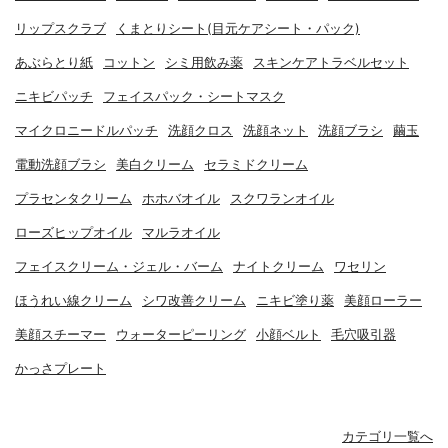
リップスクラブ
くまとりシート(目元ケアシート・パック)
あぶらとり紙
コットン
シミ用飲み薬
スキンケアトラベルセット
ニキビパッチ
フェイスパック・シートマスク
マイクロニードルパッチ
洗顔クロス
洗顔ネット
洗顔ブラシ
繭玉
電動洗顔ブラシ
美白クリーム
セラミドクリーム
プラセンタクリーム
ホホバオイル
スクワランオイル
ローズヒップオイル
マルラオイル
フェイスクリーム・ジェル・バーム
ナイトクリーム
ワセリン
ほうれい線クリーム
シワ改善クリーム
ニキビ塗り薬
美顔ローラー
美顔スチーマー
ウォーターピーリング
小顔ベルト
毛穴吸引器
かっさプレート
カテゴリ一覧へ