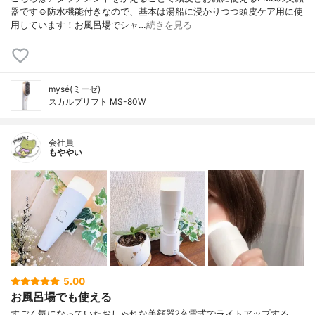
器です☺️防水機能付きなので、基本は湯船に浸かりつつ頭皮ケア用に使
用しています！お風呂場でシャ…
続きを見る
mysé(ミーゼ)
スカルプリフト MS-80W
会社員
もややい
5.00
お風呂場でも使える
すごく気になっていたおしゃれな美顔器?充電式でライトアップする、