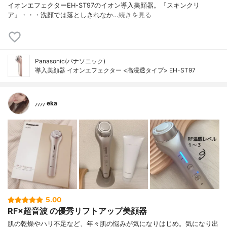
イオンエフェクターEH-ST97のイオン導入美顔器。『スキンクリ
ア』・・・洗顔では落としきれなか…
続きを見る
Panasonic(パナソニック)
導入美顔器 イオンエフェクター <高浸透タイプ> EH-ST97
⸝⸝⸝⸝ eka
5.00
RF×超音波 の優秀リフトアップ美顔器
肌の乾燥やハリ不足など、年々肌の悩みが気になりはじめ。気になり出