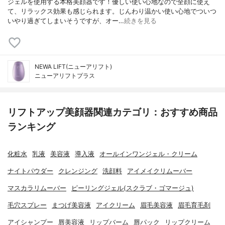
ジェルを使用する本格美顔器です！優しい使い心地なので全顔に使え
て、リラックス効果も感じられます。じんわり温かい使い心地でついつ
いやり過ぎてしまいそうですが、オー…
続きを見る
NEWA LIFT(ニューアリフト)
ニューアリフトプラス
リフトアップ美顔器関連カテゴリ：おすすめ商品
ランキング
化粧水
乳液
美容液
導入液
オールインワンジェル・クリーム
ナイトパウダー
クレンジング
洗顔料
アイメイクリムーバー
マスカラリムーバー
ピーリングジェル(スクラブ・ゴマージュ)
毛穴スプレー
まつげ美容液
アイクリーム
眉毛美容液
眉毛育毛剤
アイシャンプー
唇美容液
リップバーム
唇パック
リップクリーム