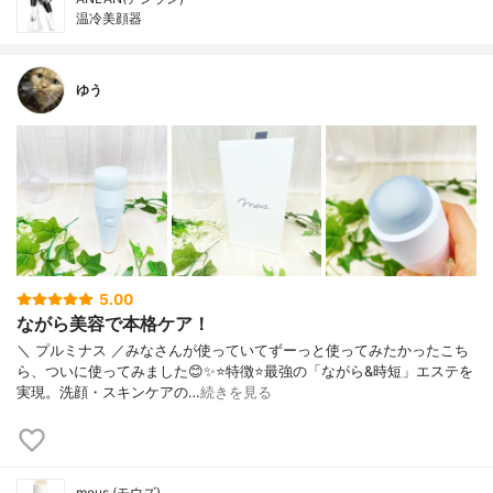
温冷美顔器
ゆう
5.00
ながら美容で本格ケア！
＼ プルミナス ／みなさんが使っていてずーっと使ってみたかったこち
ら、ついに使ってみました😊✨⭐️特徴⭐️最強の「ながら&時短」エステを
実現。洗顔・スキンケアの…
続きを見る
mous.(モウズ)