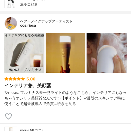
温冷美顔器
ヘアーメイクアップアーティスト
cos.rioca
5.00
インテリア兼、美顔器
💡mous. プルミナス💡一見ライトのようなこちら、インテリアにもなっ
ちゃうオシャレ美顔器なんです✨【ポイント】✓普段のスキンケア時に
使うことで超音波導入で角質…
続きを見る
mous.(モウズ)