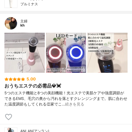
プルミナス
主婦
kh
5.00
おうちエステの必需品💎💓
5つのエステ機能と8つの美顔機能！光エステで美肌ケアや強度調節が
できるEMS、毛穴の奥から汚れを落とすクレンジングまで。肌に合わせ
た温度調節もしてくれる👏家でこ…
続きを見る
ANLAN(アンラン)