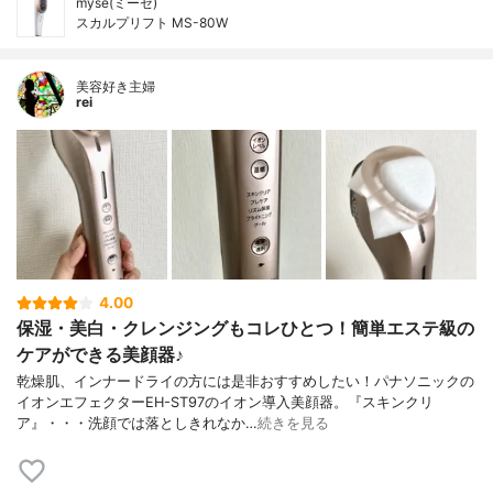
mysé(ミーゼ)
スカルプリフト MS-80W
美容好き主婦
rei
4.00
保湿・美白・クレンジングもコレひとつ！簡単エステ級の
ケアができる美顔器♪
乾燥肌、インナードライの方には是非おすすめしたい！パナソニックの
イオンエフェクターEH-ST97のイオン導入美顔器。『スキンクリ
ア』・・・洗顔では落としきれなか…
続きを見る