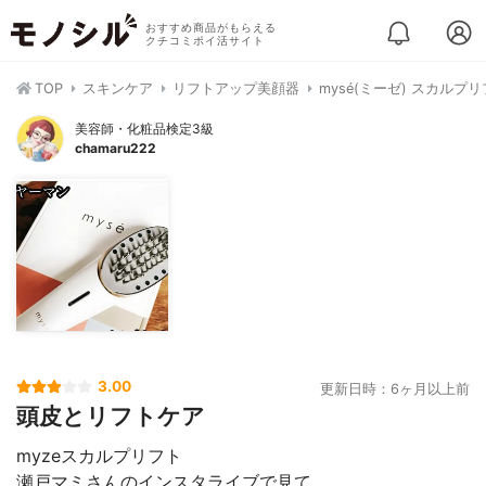
おすすめ商品がもらえる
クチコミポイ活サイト
TOP
スキンケア
リフトアップ美顔器
mysé(ミーゼ) スカルプリ
美容師・化粧品検定3級
chamaru222
3.00
更新日時：6ヶ月以上前
頭皮とリフトケア
myzeスカルプリフト
瀬戸マミさんのインスタライブで見て