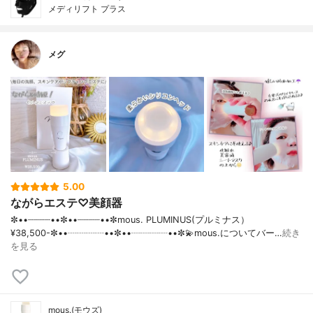
メディリフト プラス
メグ
5.00
ながらエステ♡美顔器
✼••┈┈┈┈••✼••┈┈┈┈••✼mous. PLUMINUS(プルミナス）
¥38,500- ✼••┈┈┈┈••✼••┈┈┈┈••✼💫mous.についてバー…
続き
を見る
mous.(モウズ)