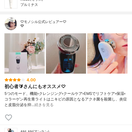
プルミナス
♡モノシル公式レビュアー♡
♡
4.00
初心者🔰さんにもオススメ♡
5つのモード、機能▫️クレンジング▫️クールケア▫️EMSでリフトケア▫️保湿▫️
コラーゲン再生青ライトはニキビの原因となるアクネ菌を殺菌し、炎症
と皮脂分泌を抑…
続きを見る
ANLAN(アンラン)