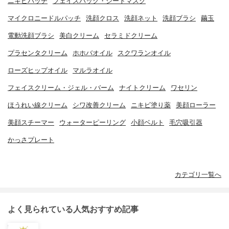
ニキビパッチ
フェイスパック・シートマスク
マイクロニードルパッチ
洗顔クロス
洗顔ネット
洗顔ブラシ
繭玉
電動洗顔ブラシ
美白クリーム
セラミドクリーム
プラセンタクリーム
ホホバオイル
スクワランオイル
ローズヒップオイル
マルラオイル
フェイスクリーム・ジェル・バーム
ナイトクリーム
ワセリン
ほうれい線クリーム
シワ改善クリーム
ニキビ塗り薬
美顔ローラー
美顔スチーマー
ウォーターピーリング
小顔ベルト
毛穴吸引器
かっさプレート
カテゴリ一覧へ
よく見られている人気おすすめ記事