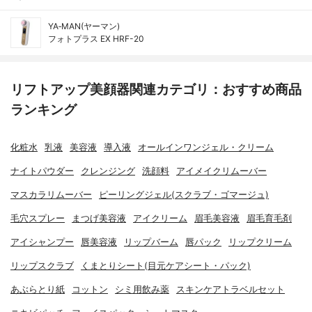
YA‐MAN(ヤーマン)
フォトプラス EX HRF-20
リフトアップ美顔器関連カテゴリ：おすすめ商品
ランキング
化粧水
乳液
美容液
導入液
オールインワンジェル・クリーム
ナイトパウダー
クレンジング
洗顔料
アイメイクリムーバー
マスカラリムーバー
ピーリングジェル(スクラブ・ゴマージュ)
毛穴スプレー
まつげ美容液
アイクリーム
眉毛美容液
眉毛育毛剤
アイシャンプー
唇美容液
リップバーム
唇パック
リップクリーム
リップスクラブ
くまとりシート(目元ケアシート・パック)
あぶらとり紙
コットン
シミ用飲み薬
スキンケアトラベルセット